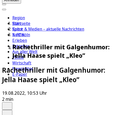
Anmelden
Region
Köln
Startseite
Sport
Kultur & Medien – aktuelle Nachrichten
1. FC Köln
Netflix
Erleben
Rachethriller mit Galgenhumor:
Ratgeber
Aus aller Welt
Jella Haase spielt „Kleo”
Politik
Wirtschaft
Rachethriller mit Galgenhumor:
Newsletter
E-Paper
Jella Haase spielt „Kleo”
19.08.2022, 10:53 Uhr
2 min
Auf Google bevorzugen
Anhören