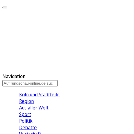
Meine KR
Meine Artikel
Meine Region
Meine Newsletter
Gewinnspiele
Mein Rundschau PLUS
Mein E-Paper
Navigation
Köln und Stadtteile
Region
Aus aller Welt
Sport
Politik
Debatte