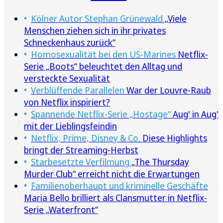
Kölner Autor Stephan Grünewald
„Viele
Menschen ziehen sich in ihr privates
Schneckenhaus zurück“
Homosexualität bei den US-Marines
Netflix-
Serie „Boots“ beleuchtet den Alltag und
versteckte Sexualität
Verblüffende Parallelen
War der Louvre-Raub
von Netflix inspiriert?
Spannende Netflix-Serie „Hostage“
Aug' in Aug'
mit der Lieblingsfeindin
Netflix, Prime, Disney & Co.
Diese Highlights
bringt der Streaming-Herbst
Starbesetzte Verfilmung
„The Thursday
Murder Club“ erreicht nicht die Erwartungen
Familienoberhaupt und kriminelle Geschäfte
Maria Bello brilliert als Clansmutter in Netflix-
Serie „Waterfront“