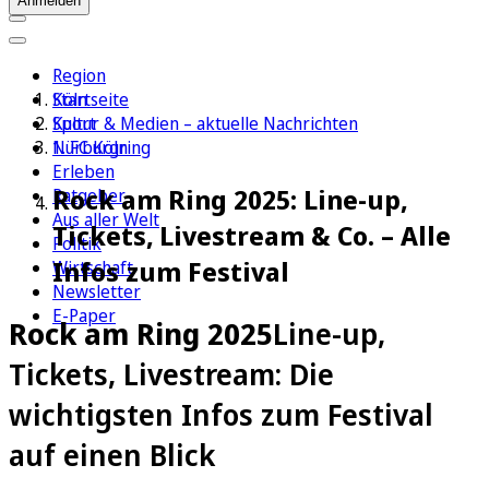
Anmelden
Region
Köln
Startseite
Sport
Kultur & Medien – aktuelle Nachrichten
1. FC Köln
Nürburgring
Erleben
Rock am Ring 2025: Line-up,
Ratgeber
Aus aller Welt
Tickets, Livestream & Co. – Alle
Politik
Infos zum Festival
Wirtschaft
Newsletter
E-Paper
Rock am Ring 2025
Line-up,
Tickets, Livestream: Die
wichtigsten Infos zum Festival
auf einen Blick