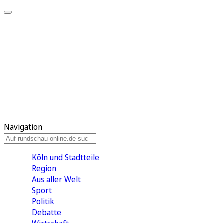
Meine KR
Meine Artikel
Meine Region
Meine Newsletter
Gewinnspiele
Mein Rundschau PLUS
Mein E-Paper
Navigation
Köln und Stadtteile
Region
Aus aller Welt
Sport
Politik
Debatte