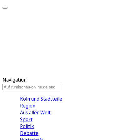
Meine KR
Meine Artikel
Meine Region
Meine Newsletter
Gewinnspiele
Mein Rundschau PLUS
Mein E-Paper
Navigation
Köln und Stadtteile
Region
Aus aller Welt
Sport
Politik
Debatte