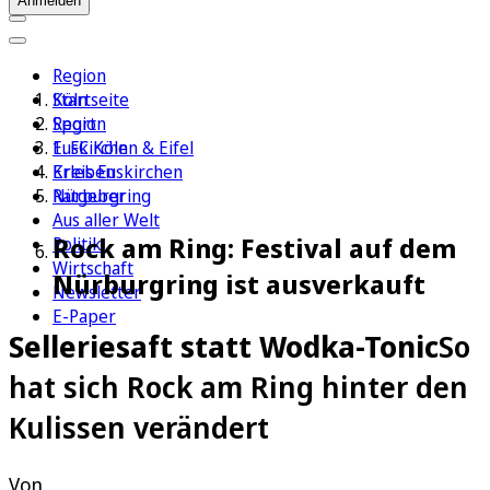
Anmelden
Region
Köln
Startseite
Sport
Region
1. FC Köln
Euskirchen & Eifel
Erleben
Kreis Euskirchen
Ratgeber
Nürburgring
Aus aller Welt
Rock am Ring: Festival auf dem
Politik
Wirtschaft
Nürburgring ist ausverkauft
Newsletter
E-Paper
Selleriesaft statt Wodka-Tonic
So
hat sich Rock am Ring hinter den
Kulissen verändert
Von