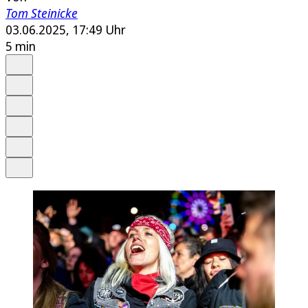
Tom Steinicke
03.06.2025, 17:49 Uhr
5 min
Auf Google bevorzugen
Anhören
Schrift
Merken
Drucken
Teilen