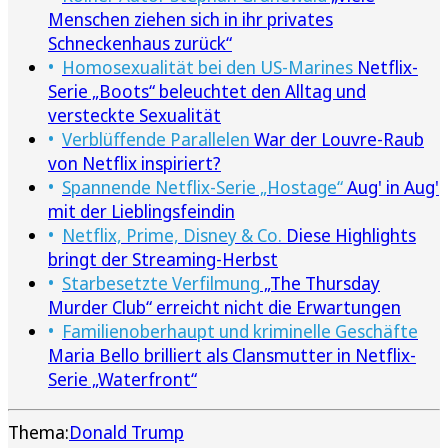
Menschen ziehen sich in ihr privates
Schneckenhaus zurück“
Homosexualität bei den US-Marines
Netflix-
Serie „Boots“ beleuchtet den Alltag und
versteckte Sexualität
Verblüffende Parallelen
War der Louvre-Raub
von Netflix inspiriert?
Spannende Netflix-Serie „Hostage“
Aug' in Aug'
mit der Lieblingsfeindin
Netflix, Prime, Disney & Co.
Diese Highlights
bringt der Streaming-Herbst
Starbesetzte Verfilmung
„The Thursday
Murder Club“ erreicht nicht die Erwartungen
Familienoberhaupt und kriminelle Geschäfte
Maria Bello brilliert als Clansmutter in Netflix-
Serie „Waterfront“
Thema:
Donald Trump