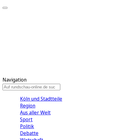
Meine KR
Meine Artikel
Meine Region
Meine Newsletter
Gewinnspiele
Mein Rundschau PLUS
Mein E-Paper
Navigation
Köln und Stadtteile
Region
Aus aller Welt
Sport
Politik
Debatte