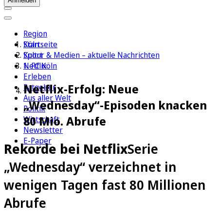
Anmelden
Region
Köln
Startseite
Sport
Kultur & Medien – aktuelle Nachrichten
1. FC Köln
Netflix
Erleben
Netflix-Erfolg: Neue
Ratgeber
Aus aller Welt
„Wednesday“-Episoden knacken
Politik
80 Mio. Abrufe
Wirtschaft
Newsletter
E-Paper
Rekorde bei Netflix
Serie
„Wednesday“ verzeichnet in
wenigen Tagen fast 80 Millionen
Abrufe