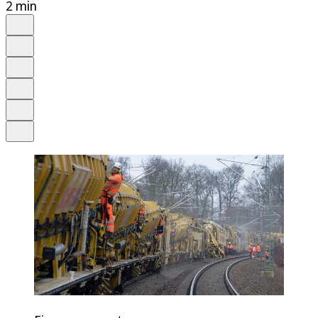
2 min
Auf Google bevorzugen
Anhören
Schrift
Merken
Drucken
Teilen