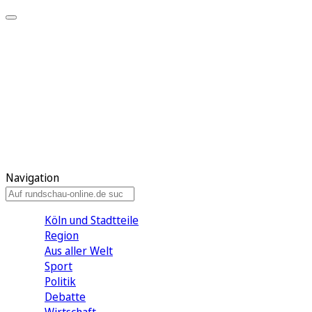
Meine KR
Meine Artikel
Meine Region
Meine Newsletter
Gewinnspiele
Mein Rundschau PLUS
Mein E-Paper
Navigation
Köln und Stadtteile
Region
Aus aller Welt
Sport
Politik
Debatte