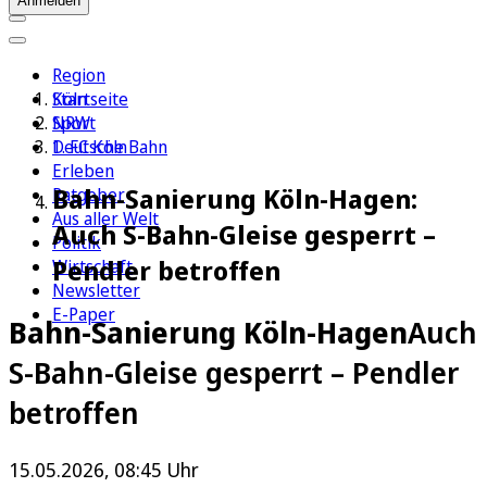
Anmelden
Region
Köln
Startseite
Sport
NRW
1. FC Köln
Deutsche Bahn
Erleben
Bahn-Sanierung Köln-Hagen:
Ratgeber
Aus aller Welt
Auch S-Bahn-Gleise gesperrt –
Politik
Pendler betroffen
Wirtschaft
Newsletter
E-Paper
Bahn-Sanierung Köln-Hagen
Auch
S-Bahn-Gleise gesperrt – Pendler
betroffen
15.05.2026, 08:45 Uhr