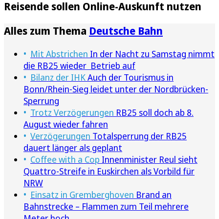
Reisende sollen Online-Auskunft nutzen
Alles zum Thema
Deutsche Bahn
Mit Abstrichen
In der Nacht zu Samstag nimmt
die RB25 wieder Betrieb auf
Bilanz der IHK
Auch der Tourismus in
Bonn/Rhein-Sieg leidet unter der Nordbrücken-
Sperrung
Trotz Verzögerungen
RB25 soll doch ab 8.
August wieder fahren
Verzögerungen
Totalsperrung der RB25
dauert länger als geplant
Coffee with a Cop
Innenminister Reul sieht
Quattro-Streife in Euskirchen als Vorbild für
NRW
Einsatz in Gremberghoven
Brand an
Bahnstrecke – Flammen zum Teil mehrere
Meter hoch