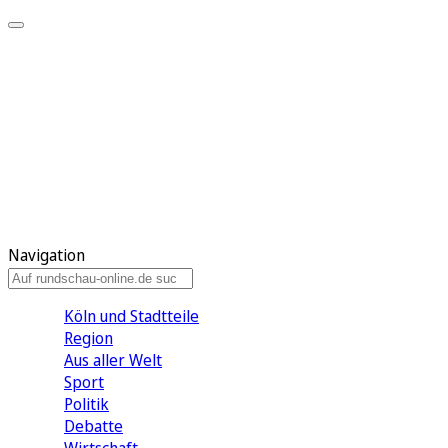
Meine KR
Meine Artikel
Meine Region
Meine Newsletter
Gewinnspiele
Mein Rundschau PLUS
Mein E-Paper
Navigation
Köln und Stadtteile
Region
Aus aller Welt
Sport
Politik
Debatte