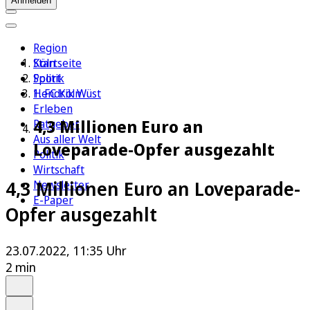
Anmelden
Region
Köln
Startseite
Sport
Politik
1. FC Köln
Hendrik Wüst
Erleben
4,3 Millionen Euro an
Ratgeber
Aus aller Welt
Loveparade-Opfer ausgezahlt
Politik
Wirtschaft
4,3 Millionen Euro an Loveparade-
Newsletter
E-Paper
Opfer ausgezahlt
23.07.2022, 11:35 Uhr
2 min
Auf Google bevorzugen
Anhören