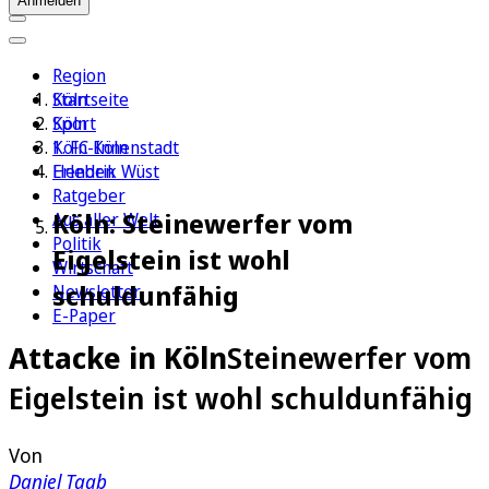
Anmelden
Region
Köln
Startseite
Sport
Köln
1. FC Köln
Köln-Innenstadt
Erleben
Hendrik Wüst
Ratgeber
Köln: Steinewerfer vom
Aus aller Welt
Politik
Eigelstein ist wohl
Wirtschaft
schuldunfähig
Newsletter
E-Paper
Attacke in Köln
Steinewerfer vom
Eigelstein ist wohl schuldunfähig
Von
Daniel Taab