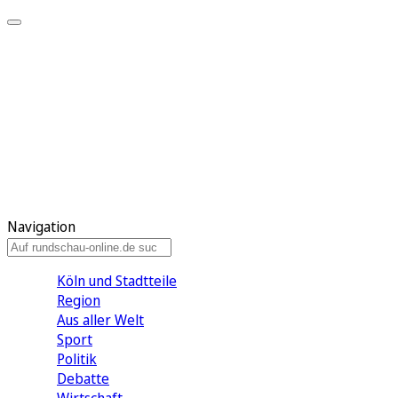
Meine KR
Meine Artikel
Meine Region
Meine Newsletter
Gewinnspiele
Mein Rundschau PLUS
Mein E-Paper
Navigation
Köln und Stadtteile
Region
Aus aller Welt
Sport
Politik
Debatte