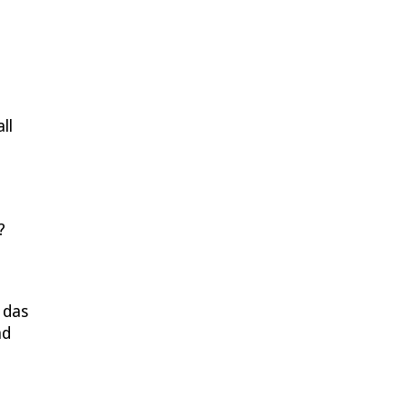
ll
?
 das
nd