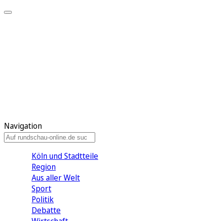
Meine KR
Meine Artikel
Meine Region
Meine Newsletter
Gewinnspiele
Mein Rundschau PLUS
Mein E-Paper
Navigation
Köln und Stadtteile
Region
Aus aller Welt
Sport
Politik
Debatte