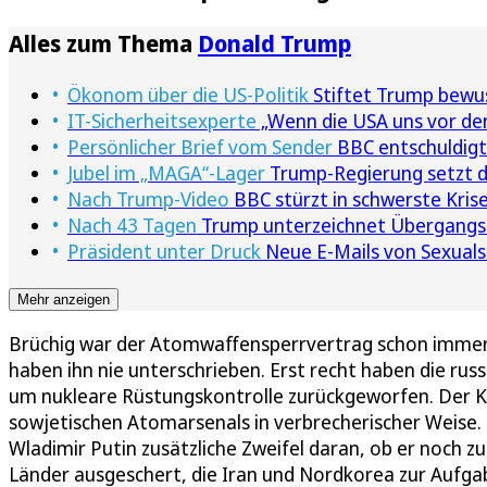
Alles zum Thema
Donald Trump
Ökonom über die US-Politik
Stiftet Trump bewu
IT-Sicherheitsexperte
„Wenn die USA uns vor den
Persönlicher Brief vom Sender
BBC entschuldigt
Jubel im „MAGA“-Lager
Trump-Regierung setzt de
Nach Trump-Video
BBC stürzt in schwerste Krise
Nach 43 Tagen
Trump unterzeichnet Übergangsh
Präsident unter Druck
Neue E-Mails von Sexuals
Mehr anzeigen
Brüchig war der Atomwaffensperrvertrag schon immer. 
haben ihn nie unterschrieben. Erst recht haben die ru
um nukleare Rüstungskontrolle zurückgeworfen. Der Kre
sowjetischen Atomarsenals in verbrecherischer Weise.
Wladimir Putin zusätzliche Zweifel daran, ob er noch zu
Länder ausgeschert, die Iran und Nordkorea zur Aufg