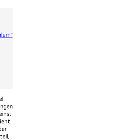
blem“
el
hungen
einst
dent
der
eil,