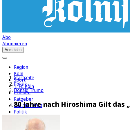
Abo
Abonnieren
Anmelden
Region
Köln
Startseite
Sport
Politik
1. FC Köln
Donald Trump
Erleben
Ratgeber
80 Jahre nach Hiroshima Gilt das 
Aus aller Welt
Politik
Wirtschaft
Newsletter