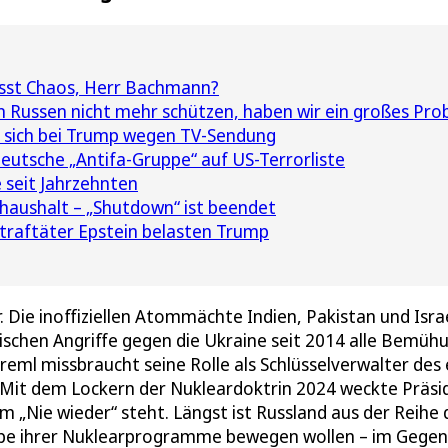
sst Chaos, Herr Bachmann?
 Russen nicht mehr schützen, haben wir ein großes Pro
 sich bei Trump wegen TV-Sendung
utsche „Antifa-Gruppe“ auf US-Terrorliste
 seit Jahrzehnten
aushalt – „Shutdown“ ist beendet
traftäter Epstein belasten Trump
Die inoffiziellen Atommächte Indien, Pakistan und Isra
ssischen Angriffe gegen die Ukraine seit 2014 alle Bemü
ml missbraucht seine Rolle als Schlüsselverwalter des 
 Mit dem Lockern der Nukleardoktrin 2024 weckte Präsi
m „Nie wieder“ steht. Längst ist Russland aus der Reihe 
abe ihrer Nuklearprogramme bewegen wollen – im Gegent