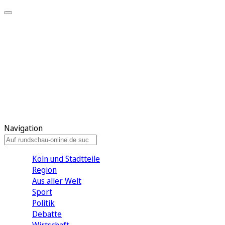
Meine KR
Meine Artikel
Meine Region
Meine Newsletter
Gewinnspiele
Mein Rundschau PLUS
Mein E-Paper
Navigation
Köln und Stadtteile
Region
Aus aller Welt
Sport
Politik
Debatte