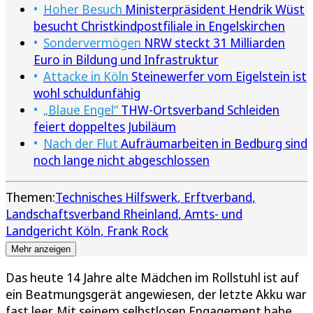
Hoher Besuch
Ministerpräsident Hendrik Wüst
besucht Christkindpostfiliale in Engelskirchen
Sondervermögen
NRW steckt 31 Milliarden
Euro in Bildung und Infrastruktur
Attacke in Köln
Steinewerfer vom Eigelstein ist
wohl schuldunfähig
„Blaue Engel“
THW-Ortsverband Schleiden
feiert doppeltes Jubiläum
Nach der Flut
Aufräumarbeiten in Bedburg sind
noch lange nicht abgeschlossen
Themen:
Technisches Hilfswerk
Erftverband
Landschaftsverband Rheinland
Amts- und
Landgericht Köln
Frank Rock
Mehr anzeigen
Das heute 14 Jahre alte Mädchen im Rollstuhl ist auf
ein Beatmungsgerät angewiesen, der letzte Akku war
fast leer. Mit seinem selbstlosen Engagement habe