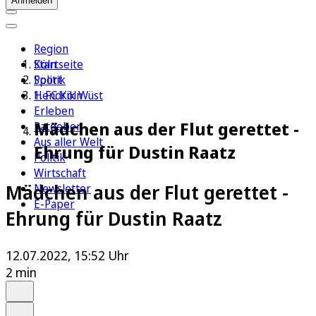
Anmelden
Region
Köln
Startseite
Sport
Politik
1. FC Köln
Hendrik Wüst
Erleben
Mädchen aus der Flut gerettet -
Ratgeber
Aus aller Welt
Ehrung für Dustin Raatz
Politik
Wirtschaft
Mädchen aus der Flut gerettet -
Newsletter
E-Paper
Ehrung für Dustin Raatz
12.07.2022, 15:52 Uhr
2 min
Auf Google bevorzugen
Anhören