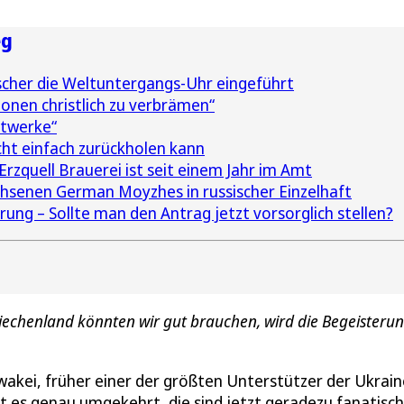
eg
cher die Weltuntergangs-Uhr eingeführt
onen christlich zu verbrämen“
ftwerke“
t einfach zurückholen kann
rzquell Brauerei ist seit einem Jahr im Amt
hsenen German Moyzhes in russischer Einzelhaft
ung – Sollte man den Antrag jetzt vorsorglich stellen?
riechenland könnten wir gut brauchen, wird die Begeisteru
wakei, früher einer der größten Unterstützer der Ukrain
st es genau umgekehrt, die sind jetzt geradezu fanatisc