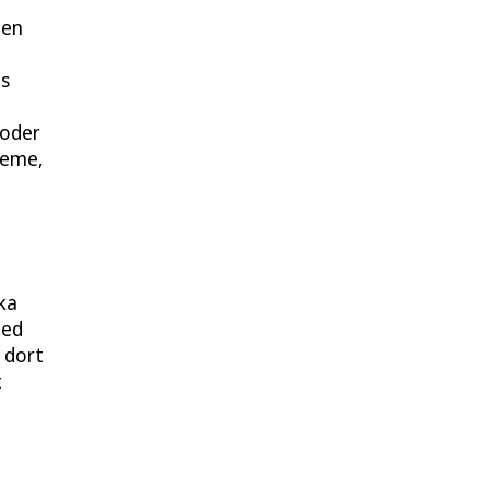
den
d
es
 oder
teme,
ka
ned
 dort
t