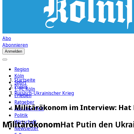
Abo
Abonnieren
Anmelden
Region
Köln
Startseite
Sport
Politik
1. FC Köln
Russisch-Ukrainischer Krieg
Erleben
Ratgeber
Militärökonom im Interview: Hat 
Aus aller Welt
Politik
Wirtschaft
Militärökonom
Hat Putin den Ukra
Newsletter