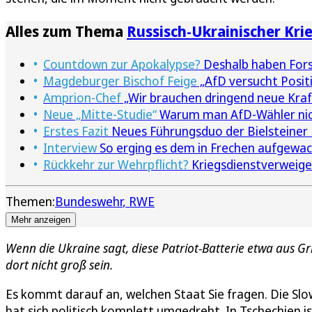
Alles zum Thema
Russisch-Ukrainischer Kri
Countdown zur Apokalypse?
Deshalb haben Fors
Magdeburger Bischof Feige
„AfD versucht Positi
Amprion-Chef
„Wir brauchen dringend neue Kra
Neue „Mitte-Studie“
Warum man AfD-Wähler nich
Erstes Fazit
Neues Führungsduo der Bielsteiner E
Interview
So erging es dem in Frechen aufgewac
Rückkehr zur Wehrpflicht?
Kriegsdienstverweiger
Themen:
Bundeswehr
RWE
Mehr anzeigen
Wenn die Ukraine sagt, diese Patriot-Batterie etwa aus G
dort nicht groß sein.
Es kommt darauf an, welchen Staat Sie fragen. Die Slo
hat sich politisch komplett umgedreht. In Tschechien i