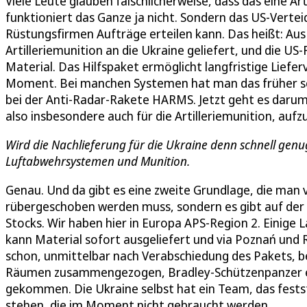
Viele Leute glauben fälschlicherweise, dass das eine Art
funktioniert das Ganze ja nicht. Sondern das US-Vert
Rüstungsfirmen Aufträge erteilen kann. Das heißt: A
Artilleriemunition an die Ukraine geliefert, und die 
Material. Das Hilfspaket ermöglicht langfristige Liefer
Moment. Bei manchen Systemen hat man das früher s
bei der Anti-Radar-Rakete HARMS. Jetzt geht es darum,
also insbesondere auch für die Artilleriemunition, auf
Wird die Nachlieferung für die Ukraine denn schnell g
Luftabwehrsystemen und Munition.
Genau. Und da gibt es eine zweite Grundlage, die man ve
rübergeschoben werden muss, sondern es gibt auf der
Stocks. Wir haben hier in Europa APS-Region 2. Einige L
kann Material sofort ausgeliefert und via Poznań und 
schon, unmittelbar nach Verabschiedung des Pakets, b
Räumen zusammengezogen, Bradley-Schützenpanzer etw
gekommen. Die Ukraine selbst hat ein Team, das festst
stehen, die im Moment nicht gebraucht werden.