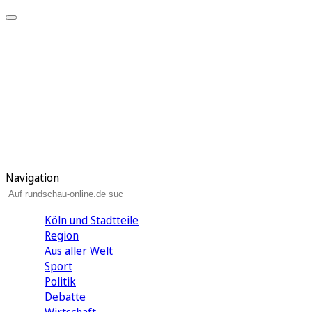
Meine KR
Meine Artikel
Meine Region
Meine Newsletter
Gewinnspiele
Mein Rundschau PLUS
Mein E-Paper
Navigation
Köln und Stadtteile
Region
Aus aller Welt
Sport
Politik
Debatte