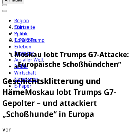
Anmelden
Region
Köln
Startseite
Sport
Politik
1. FC Köln
Donald Trump
Erleben
Moskau lobt Trumps G7-Attacke:
Ratgeber
Aus aller Welt
„Europäische Schoßhündchen“
Politik
Wirtschaft
Geschichtsklitterung und
Newsletter
E-Paper
Häme
Moskau lobt Trumps G7-
Gepolter – und attackiert
„Schoßhunde“ in Europa
Von