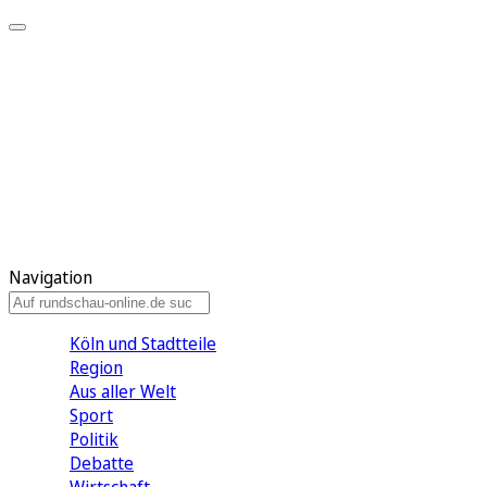
Meine KR
Meine Artikel
Meine Region
Meine Newsletter
Gewinnspiele
Mein Rundschau PLUS
Mein E-Paper
Navigation
Köln und Stadtteile
Region
Aus aller Welt
Sport
Politik
Debatte