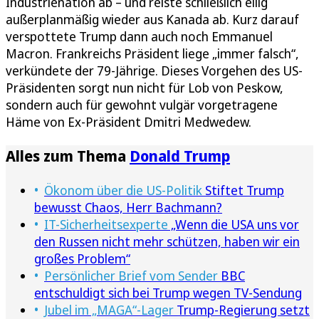
Industrienation ab – und reiste schließlich eilig
außerplanmäßig wieder aus Kanada ab. Kurz darauf
verspottete Trump dann auch noch Emmanuel
Macron. Frankreichs Präsident liege „immer falsch“,
verkündete der 79-Jährige. Dieses Vorgehen des US-
Präsidenten sorgt nun nicht für Lob von Peskow,
sondern auch für gewohnt vulgär vorgetragene
Häme von Ex-Präsident Dmitri Medwedew.
Alles zum Thema
Donald Trump
Ökonom über die US-Politik
Stiftet Trump
bewusst Chaos, Herr Bachmann?
IT-Sicherheitsexperte
„Wenn die USA uns vor
den Russen nicht mehr schützen, haben wir ein
großes Problem“
Persönlicher Brief vom Sender
BBC
entschuldigt sich bei Trump wegen TV-Sendung
Jubel im „MAGA“-Lager
Trump-Regierung setzt