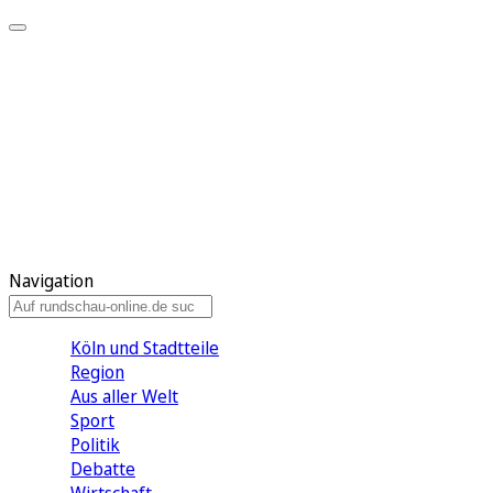
Meine KR
Meine Artikel
Meine Region
Meine Newsletter
Gewinnspiele
Mein Rundschau PLUS
Mein E-Paper
Navigation
Köln und Stadtteile
Region
Aus aller Welt
Sport
Politik
Debatte