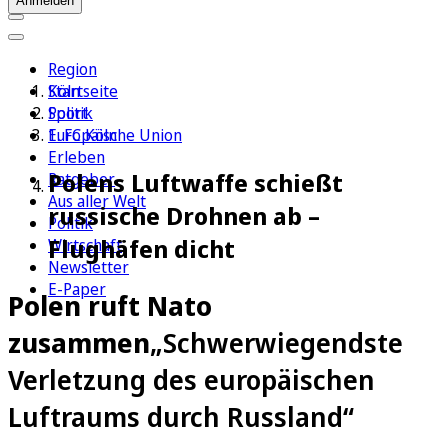
Anmelden
Region
Köln
Startseite
Sport
Politik
1. FC Köln
Europäische Union
Erleben
Polens Luftwaffe schießt
Ratgeber
Aus aller Welt
russische Drohnen ab –
Politik
Flughäfen dicht
Wirtschaft
Newsletter
E-Paper
Polen ruft Nato
zusammen
„Schwerwiegendste
Verletzung des europäischen
Luftraums durch Russland“