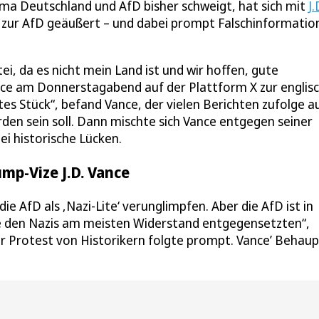
ma Deutschland und AfD bisher schweigt, hat sich mit
J.
zur AfD geäußert – und dabei prompt Falschinformatio
ei, da es nicht mein Land ist und wir hoffen, gute
nce am Donnerstagabend auf der Plattform X zur englis
tes Stück“, befand Vance, der vielen Berichten zufolge a
den sein soll. Dann mischte sich Vance entgegen seiner
i historische Lücken.
mp-Vize J.D. Vance
e AfD als ‚Nazi-Lite‘ verunglimpfen. Aber die AfD ist in
e den Nazis am meisten Widerstand entgegensetzten“,
er Protest von Historikern folgte prompt. Vance’ Behau