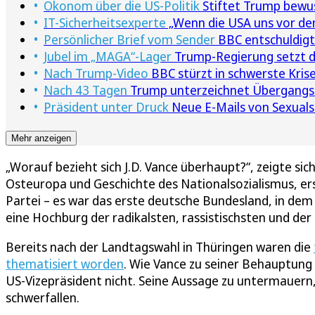
Ökonom über die US-Politik
Stiftet Trump bewu
IT-Sicherheitsexperte
„Wenn die USA uns vor den
Persönlicher Brief vom Sender
BBC entschuldigt
Jubel im „MAGA“-Lager
Trump-Regierung setzt de
Nach Trump-Video
BBC stürzt in schwerste Krise
Nach 43 Tagen
Trump unterzeichnet Übergangsh
Präsident unter Druck
Neue E-Mails von Sexuals
Mehr anzeigen
„Worauf bezieht sich J.D. Vance überhaupt?“, zeigte s
Osteuropa und Geschichte des Nationalsozialismus, ers
Partei – es war das erste deutsche Bundesland, in dem e
eine Hochburg der radikalsten, rassistischsten und der 
Bereits nach der Landtagswahl in Thüringen waren die
thematisiert worden
. Wie Vance zu seiner Behauptung
US-Vizepräsident nicht. Seine Aussage zu untermauern
schwerfallen.