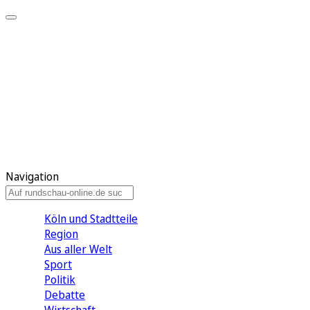
Meine KR
Meine Artikel
Meine Region
Meine Newsletter
Gewinnspiele
Mein Rundschau PLUS
Mein E-Paper
Navigation
Köln und Stadtteile
Region
Aus aller Welt
Sport
Politik
Debatte