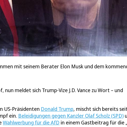
mmen mit seinem Berater Elon Musk und dem kommenden 
 nun meldet sich Trump-Vize J.D. Vance zu Wort – und
ten US-Präsidenten
Donald Trump
, mischt sich bereits sei
mpf ein.
Beleidigungen gegen Kanzler Olaf Scholz (SPD)
u
ne
Wahlwerbung für die AfD
in einem Gastbeitrag für die 