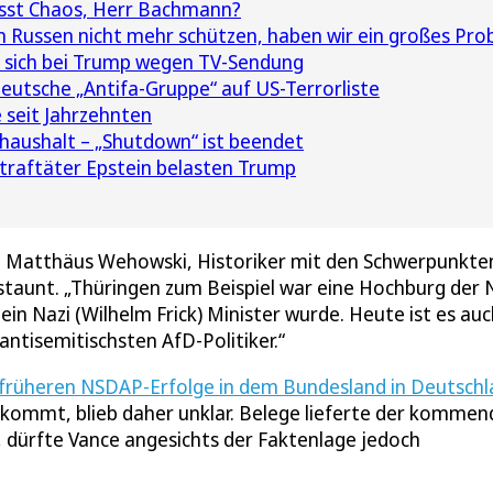
sst Chaos, Herr Bachmann?
 Russen nicht mehr schützen, haben wir ein großes Pro
 sich bei Trump wegen TV-Sendung
utsche „Antifa-Gruppe“ auf US-Terrorliste
 seit Jahrzehnten
aushalt – „Shutdown“ ist beendet
traftäter Epstein belasten Trump
ich Matthäus Wehowski, Historiker mit den Schwerpunkte
taunt. „Thüringen zum Beispiel war eine Hochburg der N
in Nazi (Wilhelm Frick) Minister wurde. Heute ist es auc
antisemitischsten AfD-Politiker.“
früheren NSDAP-Erfolge in dem Bundesland in Deutsch
 kommt, blieb daher unklar. Belege lieferte der kommen
, dürfte Vance angesichts der Faktenlage jedoch