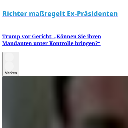
Richter maßregelt Ex-Präsidenten
Trump vor Gericht: „Können Sie ihren
Mandanten unter Kontrolle bringen?“
Merken