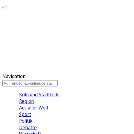
Meine KR
Meine Artikel
Meine Region
Meine Newsletter
Gewinnspiele
Mein Rundschau PLUS
Mein E-Paper
Navigation
Köln und Stadtteile
Region
Aus aller Welt
Sport
Politik
Debatte