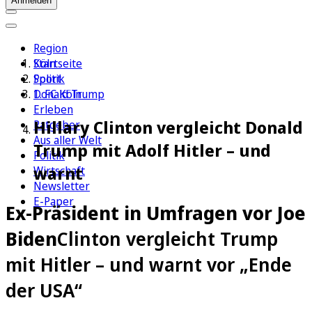
Anmelden
Region
Köln
Startseite
Sport
Politik
1. FC Köln
Donald Trump
Erleben
Hillary Clinton vergleicht Donald
Ratgeber
Aus aller Welt
Trump mit Adolf Hitler – und
Politik
warnt
Wirtschaft
Newsletter
E-Paper
Ex-Präsident in Umfragen vor Joe
Biden
Clinton vergleicht Trump
mit Hitler – und warnt vor „Ende
der USA“