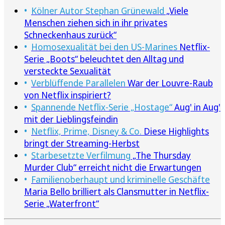
Kölner Autor Stephan Grünewald
„Viele
Menschen ziehen sich in ihr privates
Schneckenhaus zurück“
Homosexualität bei den US-Marines
Netflix-
Serie „Boots“ beleuchtet den Alltag und
versteckte Sexualität
Verblüffende Parallelen
War der Louvre-Raub
von Netflix inspiriert?
Spannende Netflix-Serie „Hostage“
Aug' in Aug'
mit der Lieblingsfeindin
Netflix, Prime, Disney & Co.
Diese Highlights
bringt der Streaming-Herbst
Starbesetzte Verfilmung
„The Thursday
Murder Club“ erreicht nicht die Erwartungen
Familienoberhaupt und kriminelle Geschäfte
Maria Bello brilliert als Clansmutter in Netflix-
Serie „Waterfront“