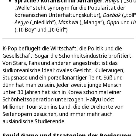
Sprache / Koranisch für Anfänger
:
Hallyu
( „Str
„Welle“ steht synonym für die Popularität der
koreanischen Unterhaltungskultur),
Daebak
(„toll"
Aegyo
(„niedlich“),
Manhw
a („Manga“),
Oppa
und
U
(„It-Boy“ und „It-Girl“)
K-Pop beflügelt die Wirtschaft, die Politik und die
Gesellschaft. Sogar die Schönheitsindustrie profitiert.
Von Stars, Fans und anderen angestrebt ist das
südkoreanische Ideal: ovales Gesicht, Kulleraugen,
Stupsnase und ein porzellanartiger Teint. Süß und
dünn hat man zu sein. Jeder zweite junge Mensch
unter 30 Jahren hat sich in Korea schon mal einer
Schönheitsoperation unterzogen. Hallyu lockt
Millionen Touristen ins Land, die die Drehorte von
Seifenopern besuchen, und immer mehr auch
ausländische Studierende.
Squid Game und Strategien der Regierung