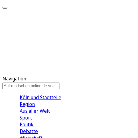
Meine KR
Meine Artikel
Meine Region
Meine Newsletter
Gewinnspiele
Mein Rundschau PLUS
Mein E-Paper
Navigation
Köln und Stadtteile
Region
Aus aller Welt
Sport
Politik
Debatte