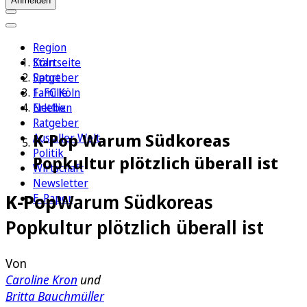
Anmelden
Region
Köln
Startseite
Sport
Ratgeber
1. FC Köln
Familie
Erleben
Netflix
Ratgeber
K-Pop Warum Südkoreas
Aus aller Welt
Politik
Popkultur plötzlich überall ist
Wirtschaft
Newsletter
K-Pop
Warum Südkoreas
E-Paper
Popkultur plötzlich überall ist
Von
Caroline Kron
und
Britta Bauchmüller