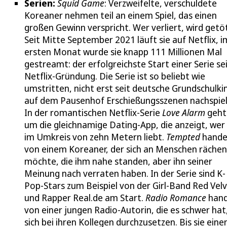
Serien:
Squid Game
: Verzweifelte, verschuldete
Koreaner nehmen teil an einem Spiel, das einen
großen Gewinn verspricht. Wer verliert, wird getö
Seit Mitte September 2021 läuft sie auf Netflix, i
ersten Monat wurde sie knapp 111 Millionen Mal
gestreamt: der erfolgreichste Start einer Serie se
Netflix-Gründung. Die Serie ist so beliebt wie
umstritten, nicht erst seit deutsche Grundschulki
auf dem Pausenhof Erschießungsszenen nachspiel
In der romantischen Netflix-Serie
Love Alarm
geht
um die gleichnamige Dating-App, die anzeigt, wer 
im Umkreis von zehn Metern liebt.
Tempted
hande
von einem Koreaner, der sich an Menschen rächen
möchte, die ihm nahe standen, aber ihn seiner
Meinung nach verraten haben. In der Serie sind K-
Pop-Stars zum Beispiel von der Girl-Band Red Vel
und Rapper Real.de am Start.
Radio Romance
hand
von einer jungen Radio-Autorin, die es schwer hat
sich bei ihren Kollegen durchzusetzen. Bis sie eine