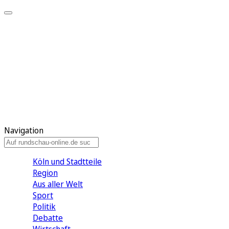
Meine KR
Meine Artikel
Meine Region
Meine Newsletter
Gewinnspiele
Mein Rundschau PLUS
Mein E-Paper
Navigation
Köln und Stadtteile
Region
Aus aller Welt
Sport
Politik
Debatte