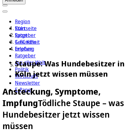
Anmelden
Region
Köln
Startseite
Sport
Ratgeber
1. FC Köln
Gesundheit
Erleben
Impfung
Ratgeber
Staupe: Was Hundebesitzer in
Aus aller Welt
Politik
Köln jetzt wissen müssen
Wirtschaft
Newsletter
Ansteckung, Symptome,
E-Paper
Impfung
Tödliche Staupe – was
Hundebesitzer jetzt wissen
müssen