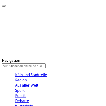
Meine KR
Meine Artikel
Meine Region
Meine Newsletter
Gewinnspiele
Mein Rundschau PLUS
Mein E-Paper
Navigation
Köln und Stadtteile
Region
Aus aller Welt
Sport
Politik
Debatte