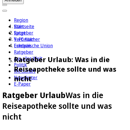
Anmelden
Region
Köln
Startseite
Sport
Ratgeber
1. FC Köln
Verbraucher
Erleben
Europäische Union
Ratgeber
Ratgeber Urlaub: Was in die
Aus aller Welt
Politik
Reiseapotheke sollte und was
Wirtschaft
nicht
Newsletter
E-Paper
Ratgeber Urlaub
Was in die
Reiseapotheke sollte und was
nicht