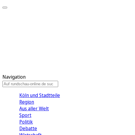
Meine KR
Meine Artikel
Meine Region
Meine Newsletter
Gewinnspiele
Mein Rundschau PLUS
Mein E-Paper
Navigation
Köln und Stadtteile
Region
Aus aller Welt
Sport
Politik
Debatte