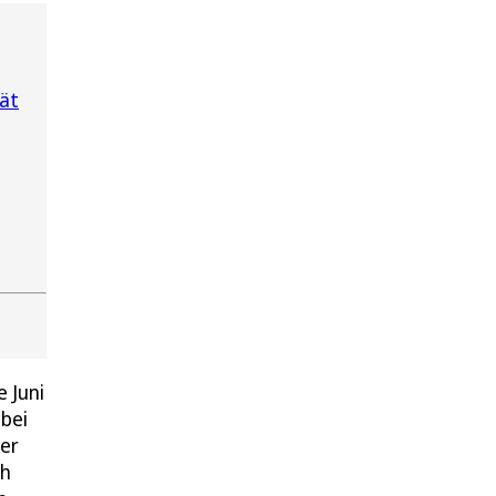
tät
 Juni
 bei
der
ch