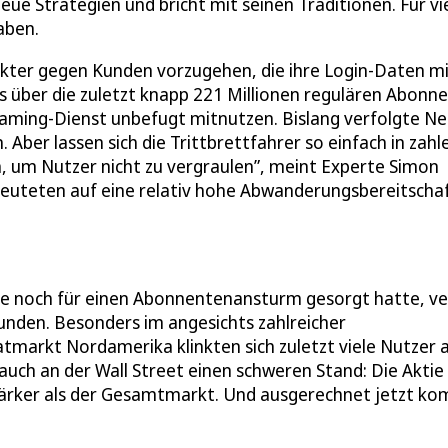
eue Strategien und bricht mit seinen Traditionen. Für vi
aben.
kter gegen Kunden vorzugehen, die ihre Login-Daten m
 über die zuletzt knapp 221 Millionen regulären Abonn
aming-Dienst unbefugt mitnutzen. Bislang verfolgte Net
in. Aber lassen sich die Trittbrettfahrer so einfach in zah
, um Nutzer nicht zu vergraulen”, meint Experte Simon
euteten auf eine relativ hohe Abwanderungsbereitscha
 noch für einen Abonnentenansturm gesorgt hatte, ve
Kunden. Besonders im angesichts zahlreicher
rkt Nordamerika klinkten sich zuletzt viele Nutzer a
auch an der Wall Street einen schweren Stand: Die Aktie i
stärker als der Gesamtmarkt. Und ausgerechnet jetzt k