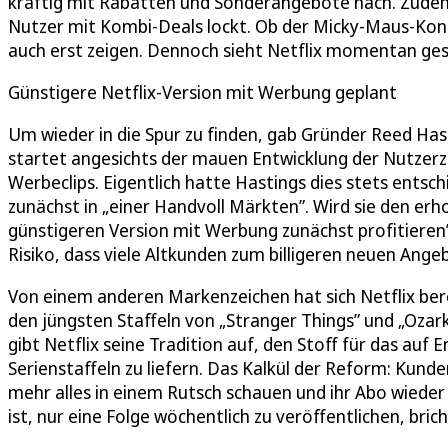
kräftig mit Rabatten und Sonderangebote nach. Zudem s
Nutzer mit Kombi-Deals lockt. Ob der Micky-Maus-Kon
auch erst zeigen. Dennoch sieht Netflix momentan ge
Günstigere Netflix-Version mit Werbung geplant
Um wieder in die Spur zu finden, gab Gründer Reed Hast
startet angesichts der mauen Entwicklung der Nutzerz
Werbeclips. Eigentlich hatte Hastings dies stets entsc
zunächst in „einer Handvoll Märkten”. Wird sie den e
günstigeren Version mit Werbung zunächst profitieren”,
Risiko, dass viele Altkunden zum billigeren neuen Ange
Von einem anderen Markenzeichen hat sich Netflix bere
den jüngsten Staffeln von „Stranger Things” und „Ozark
gibt Netflix seine Tradition auf, den Stoff für das au
Serienstaffeln zu liefern. Das Kalkül der Reform: Kunde
mehr alles in einem Rutsch schauen und ihr Abo wieder 
ist, nur eine Folge wöchentlich zu veröffentlichen, bric