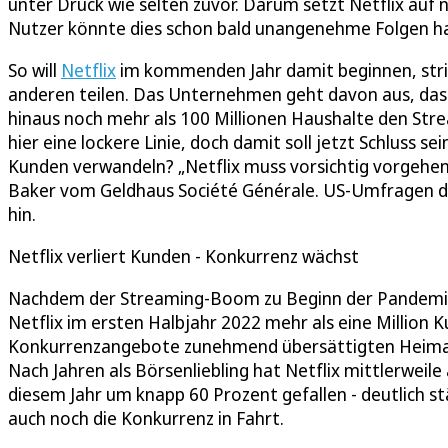
unter Druck wie selten zuvor. Darum setzt Netflix auf n
Nutzer könnte dies schon bald unangenehme Folgen h
So will
Netflix
im kommenden Jahr damit beginnen, stri
anderen teilen. Das Unternehmen geht davon aus, dass
hinaus noch mehr als 100 Millionen Haushalte den Stre
hier eine lockere Linie, doch damit soll jetzt Schluss se
Kunden verwandeln? „Netflix muss vorsichtig vorgehen
Baker vom Geldhaus Société Générale. US-Umfragen d
hin.
Netflix verliert Kunden - Konkurrenz wächst
Nachdem der Streaming-Boom zu Beginn der Pandemie
Netflix im ersten Halbjahr 2022 mehr als eine Million 
Konkurrenzangebote zunehmend übersättigten Heimatma
Nach Jahren als Börsenliebling hat Netflix mittlerweile 
diesem Jahr um knapp 60 Prozent gefallen - deutlich 
auch noch die Konkurrenz in Fahrt.