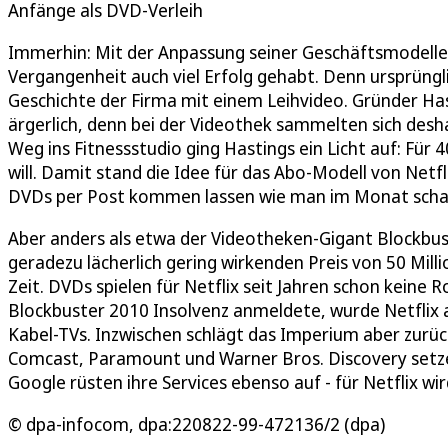
Anfänge als DVD-Verleih
Immerhin: Mit der Anpassung seiner Geschäftsmodelle 
Vergangenheit auch viel Erfolg gehabt. Denn ursprüngl
Geschichte der Firma mit einem Leihvideo. Gründer Has
ärgerlich, denn bei der Videothek sammelten sich desh
Weg ins Fitnessstudio ging Hastings ein Licht auf: Für 
will. Damit stand die Idee für das Abo-Modell von Netf
DVDs per Post kommen lassen wie man im Monat scha
Aber anders als etwa der Videotheken-Gigant Blockbus
geradezu lächerlich gering wirkenden Preis von 50 Mill
Zeit. DVDs spielen für Netflix seit Jahren schon keine 
Blockbuster 2010 Insolvenz anmeldete, wurde Netflix a
Kabel-TVs. Inzwischen schlägt das Imperium aber zurüc
Comcast, Paramount und Warner Bros. Discovery setze
Google rüsten ihre Services ebenso auf - für Netflix wi
© dpa-infocom, dpa:220822-99-472136/2 (dpa)