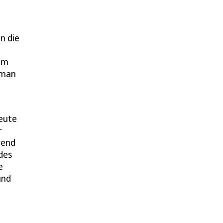
n die
dem
 man
heute
r
rend
des
e
und