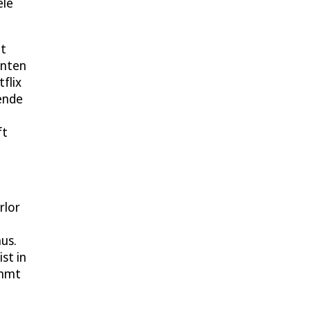
ele
it
enten
flix
lende
ft
rlor
us.
st in
ommt