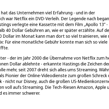
hat das Unternehmen viel Erfahrung - und in der
ich war Netflix ein DVD-Verleih. Der Legende nach began
tings verlegte eine Kassette mit dem Film „Apollo 13” -
alb 40 Dollar Gebühren an, wie er später erzählte. Auf 
40 Dollar im Monat kann man dort so viel trainieren, wie
lix: Für eine monatliche Gebühr konnte man sich so viele
ffte.
ter - der im Jahr 2000 die Übernahme von Netflix zum 
ionen Dollar ablehnte - erkannte Hastings die Zeichen de
Rolle mehr, seit 2007 dreht sich alles ums Streaming. Wäh
ls Pionier der Online-Videodienste zum großen Schreck 
k - nicht nur Disney, auch die großen US-Medienkonzern
n voll aufs Streaming. Die Tech-Riesen Amazon, Apple 
rd es immer schwerer.