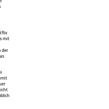
e
h
flix
s mit
n der
das
i
amit
uer
icht
blich