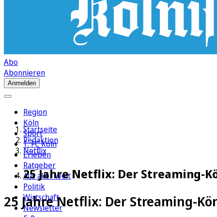
Abo
Abonnieren
Anmelden
Region
Köln
Startseite
Sport
Redaktion
1. FC Köln
Netflix
Erleben
Ratgeber
25 Jahre Netflix: Der Streaming-K
Aus aller Welt
Politik
Wirtschaft
25 Jahre Netflix: Der Streaming-K
Newsletter