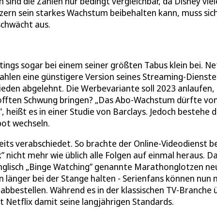
ind die Zahlen nur bedingt vergleichbar, da Disney viel
zern sein starkes Wachstum beibehalten kann, muss sic
schwächt aus.
ings sogar bei einem seiner größten Tabus klein bei. Net
ahlen eine günstigere Version seines Streaming-Dienste
hieden abgelehnt. Die Werbevariante soll 2023 anlaufen,
rhofften Schwung bringen? „Das Abo-Wachstum dürfte vo
 heißt es in einer Studie von Barclays. Jedoch bestehe 
bot wechseln.
its verabschiedet. So brachte der Online-Videodienst be
” nicht mehr wie üblich alle Folgen auf einmal heraus. D
f Englisch „Binge Watching” genannte Marathonglotzen ne
n länger bei der Stange halten - Serienfans können nun n
abbestellen. Während es in der klassischen TV-Branche ü
ht Netflix damit seine langjährigen Standards.