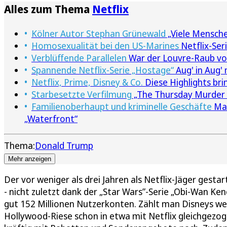
Alles zum Thema
Netflix
Kölner Autor Stephan Grünewald
„Viele Mensche
Homosexualität bei den US-Marines
Netflix-Ser
Verblüffende Parallelen
War der Louvre-Raub von 
Spannende Netflix-Serie „Hostage“
Aug' in Aug' 
Netflix, Prime, Disney & Co.
Diese Highlights br
Starbesetzte Verfilmung
„The Thursday Murder C
Familienoberhaupt und kriminelle Geschäfte
Mar
„Waterfront“
Thema:
Donald Trump
Mehr anzeigen
Der vor weniger als drei Jahren als Netflix-Jäger gesta
- nicht zuletzt dank der „Star Wars”-Serie „Obi-Wan Ken
gut 152 Millionen Nutzerkonten. Zählt man Disneys we
Hollywood-Riese schon in etwa mit Netflix gleichgezog