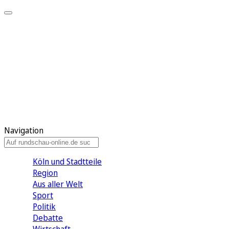
Meine KR
Meine Artikel
Meine Region
Meine Newsletter
Gewinnspiele
Mein Rundschau PLUS
Mein E-Paper
Navigation
Köln und Stadtteile
Region
Aus aller Welt
Sport
Politik
Debatte