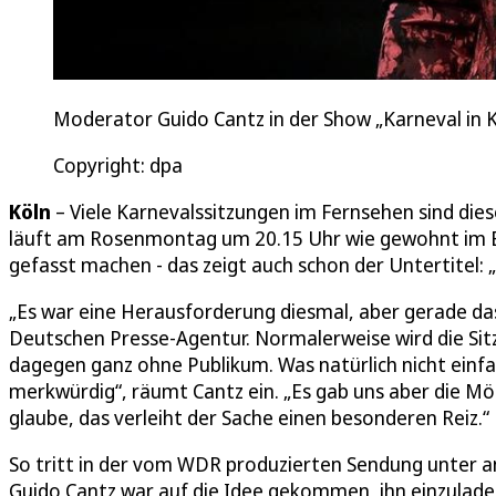
Moderator Guido Cantz in der Show „Karneval in K
Copyright: dpa
Köln
– Viele Karnevalssitzungen im Fernsehen sind dies
läuft am Rosenmontag um 20.15 Uhr wie gewohnt im Er
gefasst machen - das zeigt auch schon der Untertitel
„Es war eine Herausforderung diesmal, aber gerade das
Deutschen Presse-Agentur. Normalerweise wird die Sitz
dagegen ganz ohne Publikum. Was natürlich nicht einfa
merkwürdig“, räumt Cantz ein. „Es gab uns aber die Mögl
glaube, das verleiht der Sache einen besonderen Reiz.“
So tritt in der vom WDR produzierten Sendung unter
Guido Cantz war auf die Idee gekommen, ihn einzuladen