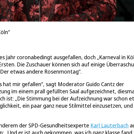
öln“
es Jahr coronabedingt ausgefallen, doch „Karneval in Kö
sten. Die Zuschauer können sich auf einige Überrasch
: „Der etwas andere Rosenmontag“.
 hat mir gefallen“, sagt Moderator Guido Cantz der
ung im einem prall gefüllten Saal aufgezeichnet, diesma
ch ist: „Die Stimmung bei der Aufzeichnung war schon e
ichkeit, ein paar ganz neue Stilmittel einzusetzen, und 
 anderem der SPD-Gesundheitsexperte
Karl Lauterbach
au
: „Und er ist auch gekommen, was ich ganz klasse fand.