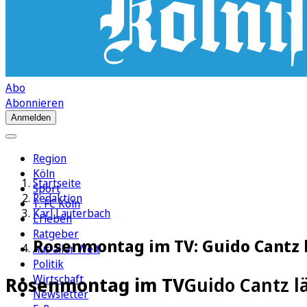
Abo
Abonnieren
Anmelden
Region
Köln
Startseite
Sport
Redaktion
1. FC Köln
Karl Lauterbach
Erleben
Ratgeber
Rosenmontag im TV: Guido Cantz l
Aus aller Welt
Politik
Wirtschaft
Rosenmontag im TV
Guido Cantz lä
Newsletter