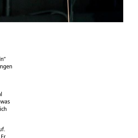
ln“
ungen
l
twas
ich
f.
 Er