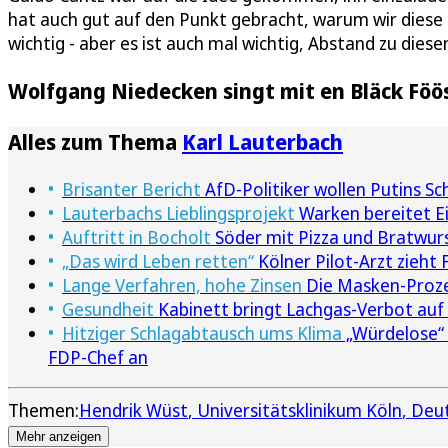
hat auch gut auf den Punkt gebracht, warum wir diese 
wichtig - aber es ist auch mal wichtig, Abstand zu dies
Wolfgang Niedecken singt mit en Bläck Föö
Alles zum Thema
Karl Lauterbach
Brisanter Bericht
AfD-Politiker wollen Putins S
Lauterbachs Lieblingsprojekt
Warken bereitet Ei
Auftritt in Bocholt
Söder mit Pizza und Bratwur
„Das wird Leben retten“
Kölner Pilot-Arzt zieht 
Lange Verfahren, hohe Zinsen
Die Masken-Proze
Gesundheit
Kabinett bringt Lachgas-Verbot au
Hitziger Schlagabtausch ums Klima
„Würdelose“ 
FDP-Chef an
Themen:
Hendrik Wüst
Universitätsklinikum Köln
Deu
Mehr anzeigen