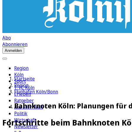
Abo
Abonnieren
Anmelden
Region
Köln
Startseite
Sport
Region
1. FC Köln
Flughafen Köln/Bonn
Erleben
Ratgeber
Bahnknoten Köln: Planungen für
Aus aller Welt
Politik
Wirtschaft
Fortschritte beim Bahnknoten Kö
Newsletter