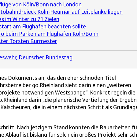
ktflüge von Köln/Bonn nach London
utobahndreieck Köln-Heumar auf Leitplanke liegen
 im Winter zu 71 Zielen
tart am Flughafen beachten sollte
uro beim Parken am Flughafen Köln/Bonn
ster Torsten Burmester
eswehr
Deutscher Bundestag
nes Dokuments an, das den eher schnöden Titel
rsbetreiber go.Rheinland sieht darin einen „weiteren
turprojekte notwendigen Westspange“. Konkret regeln die
.Rheinland darin „die planerische Vertiefung der Ergebn
Kalscheuren, die in einem nächsten Schritt als Grundlag
schritt. Nach jetzigem Stand könnten die Bauarbeiten fü
 Ablauf ist bislang für solch ein großes Projekt sehr sch