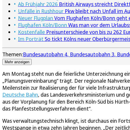
Ab Frühjahr 2026
British Airways streicht Dire
Unfälle in Rushhour
Pkw bleibt nach Unfall im A
Neuer Flugplan
Vom Flughafen Köln/Bonn geht es
Flughafen Köln/Bonn
Was man vor dem Urlaubss
Kostenfalle
Preisunterschiede von bis zu 262 E
Im Porträt
So tickt Kölns neuer Oberbürgermei
Themen:
Bundesautobahn 4
Bundesautobahn 3
Bund
Mehr anzeigen
Am Montag steht nun die feierliche Unterzeichnung ei
„Planungsvereinbarung“ trägt. Der regionale Nahverkeh
Meilenstein zur Realisierung der für viele Infrastruk
Deutsche Bahn
, das Landesverkehrsministerium und go
aus der Vorplanung für den Bereich Köln-Süd bis Hürth-
das Planfeststellungsverfahren dient“.
Was verwaltungstechnisch klingt, ist durchaus ein Fort
Westspange in etwa zehn Jahren beginnen. „Der zeitliche