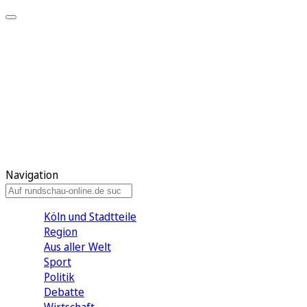
Meine KR
Meine Artikel
Meine Region
Meine Newsletter
Gewinnspiele
Mein Rundschau PLUS
Mein E-Paper
Navigation
Köln und Stadtteile
Region
Aus aller Welt
Sport
Politik
Debatte