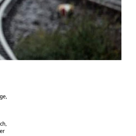
ge,
ch,
er