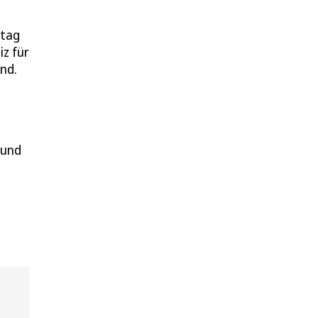
ntag
z für
nd.
 und