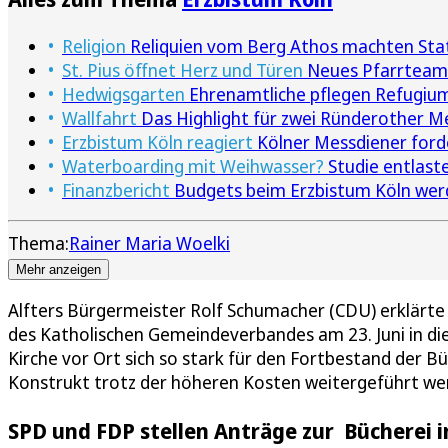
Religion
Reliquien vom Berg Athos machten Stat
St. Pius öffnet Herz und Türen
Neues Pfarrteam 
Hedwigsgarten
Ehrenamtliche pflegen Refugium 
Wallfahrt
Das Highlight für zwei Ründerother M
Erzbistum Köln reagiert
Kölner Messdiener forde
Waterboarding mit Weihwasser?
Studie entlast
Finanzbericht
Budgets beim Erzbistum Köln werd
Thema:
Rainer Maria Woelki
Mehr anzeigen
Alfters Bürgermeister Rolf Schumacher (CDU) erklärte
des Katholischen Gemeindeverbandes am 23. Juni in die 
Kirche vor Ort sich so stark für den Fortbestand der B
Konstrukt trotz der höheren Kosten weitergeführt we
SPD und FDP stellen Anträge zur Bücherei