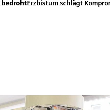
g bedroht
Erzbistum schlägt Komprom