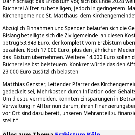
Darin schlägt das Erzbistum vor, sich bis Ende 2028 we
Bücherei Alfter zu beteiligen, jedoch in geringerem 
Kirchengemeinde St. Matthäus, dem Kirchengemeinde
Abzüglich Einnahmen und Spenden belaufen sich die Ge
Bislang beteiligte sich die Zivilgemeinde an diesen Kos
betrug 53.843 Euro, der komplett vom Erzbistum übe
bezahlen. Noch 17.000 Euro, plus den jährlichen Medie
das Bistum übernehmen. Weitere 14.000 Euro sollen 
Bücherei selbst beisteuern. Konkret würde das den Alf
23.000 Euro zusätzlich belasten.
Matthias Genster, Leitender Pfarrer des Kirchengemei
gedeckelt sei, Mehrkosten durch Inflation oder Gehalt
Um dies zu vermeiden, könnten Einsparungen in Betrac
Verwaltung in Alfter nun darum, ihren Finanzierungsb
vor Ort sind dazu bereit, unseren Mehranteil zu finan
stellt.“
Alles zum Thema
Erzbistum Köln