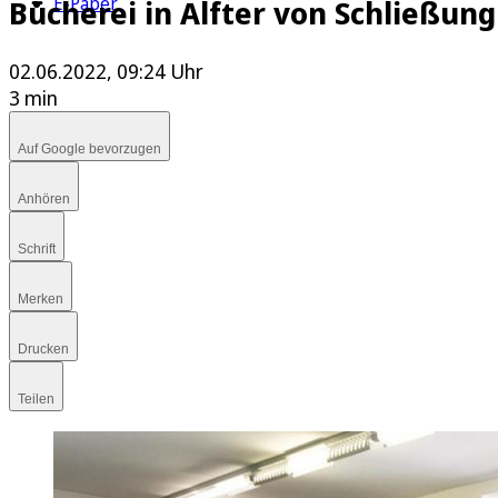
E-Paper
Bücherei in Alfter von Schließun
02.06.2022, 09:24 Uhr
3 min
Auf Google bevorzugen
Anhören
Schrift
Merken
Drucken
Teilen