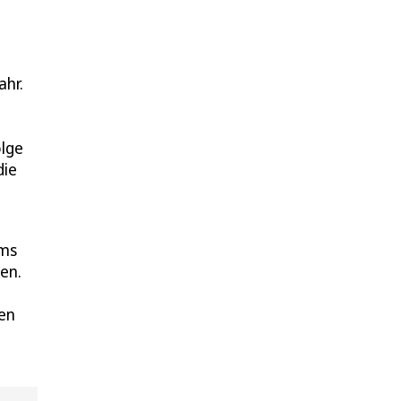
ahr.
olge
die
ums
en.
den