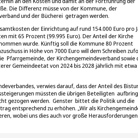
iterhin an den Kosten und damit an der Fortführung der
Maße. Die Differenz müsse von der Kommune, der
verband und der Bücherei getragen werden.
samtkosten der Einrichtung auf rund 154.000 Euro pro J
ten mit 65 Prozent (99.995 Euro). Der Anteil der Kirche
rnommen wurde. Künftig soll die Kommune 80 Prozent
nzuschuss in Höhe von 7000 Euro will dem Schreiben zuf
die Pfarrgemeinde, der Kirchengemeindeverband sowie 
terer Gemeindeetat von 2024 bis 2028 jährlich mit etwa
ndeverbandes, verwies darauf, dass der Anteil des Bist
ssteigerungen müssten die übrigen Beteiligten aufbring
ht gezogen werden. Genster bittet die Politik und die
eitrag entsprechend zu erhöhen. „Wir als Kirchengemein
zieren, wobei uns dies auch vor große Herausforderungen