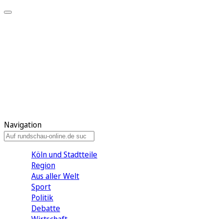
Meine KR
Meine Artikel
Meine Region
Meine Newsletter
Gewinnspiele
Mein Rundschau PLUS
Mein E-Paper
Navigation
Köln und Stadtteile
Region
Aus aller Welt
Sport
Politik
Debatte