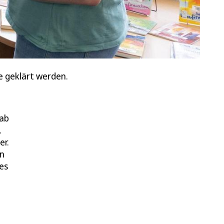
e geklärt werden.
 ab
.
er.
un
es