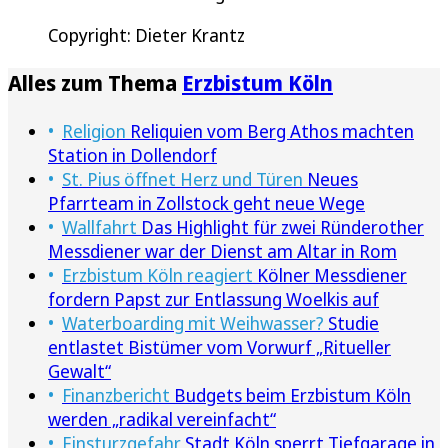
Copyright: Dieter Krantz
Alles zum Thema
Erzbistum Köln
Religion
Reliquien vom Berg Athos machten
Station in Dollendorf
St. Pius öffnet Herz und Türen
Neues
Pfarrteam in Zollstock geht neue Wege
Wallfahrt
Das Highlight für zwei Ründerother
Messdiener war der Dienst am Altar in Rom
Erzbistum Köln reagiert
Kölner Messdiener
fordern Papst zur Entlassung Woelkis auf
Waterboarding mit Weihwasser?
Studie
entlastet Bistümer vom Vorwurf „Ritueller
Gewalt“
Finanzbericht
Budgets beim Erzbistum Köln
werden „radikal vereinfacht“
Einsturzgefahr
Stadt Köln sperrt Tiefgarage in