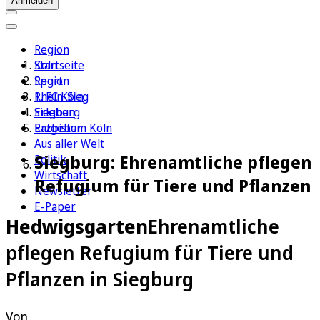
Anmelden
Region
Köln
Startseite
Sport
Region
1. FC Köln
Rhein-Sieg
Erleben
Siegburg
Ratgeber
Erzbistum Köln
Aus aller Welt
Siegburg: Ehrenamtliche pflegen
Politik
Wirtschaft
Refugium für Tiere und Pflanzen
Newsletter
E-Paper
Hedwigsgarten
Ehrenamtliche
pflegen Refugium für Tiere und
Pflanzen in Siegburg
Von