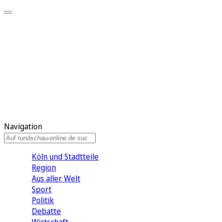
Meine KR
Meine Artikel
Meine Region
Meine Newsletter
Gewinnspiele
Mein Rundschau PLUS
Mein E-Paper
Navigation
Köln und Stadtteile
Region
Aus aller Welt
Sport
Politik
Debatte