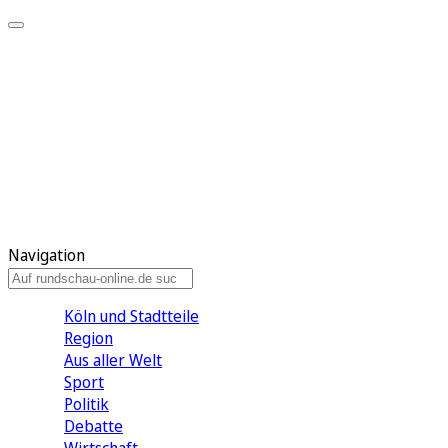
Meine KR
Meine Artikel
Meine Region
Meine Newsletter
Gewinnspiele
Mein Rundschau PLUS
Mein E-Paper
Navigation
Köln und Stadtteile
Region
Aus aller Welt
Sport
Politik
Debatte