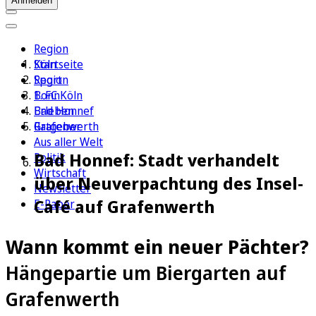
Anmelden
Region
Köln
Startseite
Sport
Region
1. FC Köln
Bonn
Erleben
Bad Honnef
Ratgeber
Grafenwerth
Aus aller Welt
Bad Honnef: Stadt verhandelt
Politik
Wirtschaft
über Neuverpachtung des Insel-
Newsletter
Café auf Grafenwerth
E-Paper
Wann kommt ein neuer Pächter?
Hängepartie um Biergarten auf
Grafenwerth