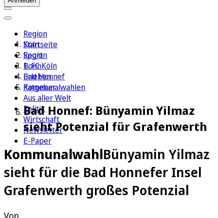
Anmelden
Region
Köln
Startseite
Sport
Region
1. FC Köln
Bonn
Erleben
Bad Honnef
Ratgeber
Kommunalwahlen
Aus aller Welt
Bad Honnef: Bünyamin Yilmaz
Politik
Wirtschaft
sieht Potenzial für Grafenwerth
Newsletter
E-Paper
Kommunalwahl
Bünyamin Yilmaz
sieht für die Bad Honnefer Insel
Grafenwerth großes Potenzial
Von