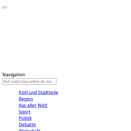
Meine KR
Meine Artikel
Meine Region
Meine Newsletter
Gewinnspiele
Mein Rundschau PLUS
Mein E-Paper
Navigation
Köln und Stadtteile
Region
Aus aller Welt
Sport
Politik
Debatte