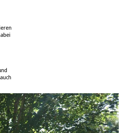
ieren
Dabei
und
 auch