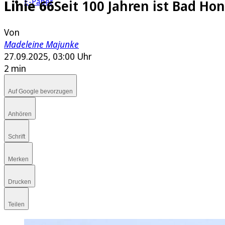
E-Paper
Linie 66
Seit 100 Jahren ist Bad Ho
Von
Madeleine Majunke
27.09.2025, 03:00 Uhr
2 min
Auf Google bevorzugen
Anhören
Schrift
Merken
Drucken
Teilen