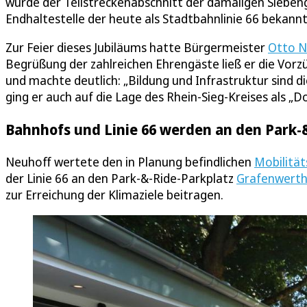
wurde der Teilstreckenabschnitt der damaligen Siebe
Endhaltestelle der heute als Stadtbahnlinie 66 bekann
Zur Feier dieses Jubiläums hatte Bürgermeister
Otto N
Begrüßung der zahlreichen Ehrengäste ließ er die Vorz
und machte deutlich: „Bildung und Infrastruktur sind
ging er auch auf die Lage des Rhein-Sieg-Kreises als „
Bahnhofs und Linie 66 werden an den Park-
Neuhoff wertete den in Planung befindlichen
Mobilitä
der Linie 66 an den Park-&-Ride-Parkplatz
Grafenwert
zur Erreichung der Klimaziele beitragen.