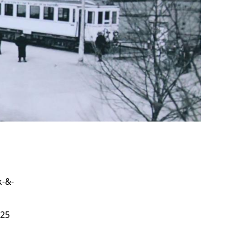
k-&-
925