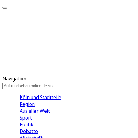
Meine KR
Meine Artikel
Meine Region
Meine Newsletter
Gewinnspiele
Mein Rundschau PLUS
Mein E-Paper
Navigation
Köln und Stadtteile
Region
Aus aller Welt
Sport
Politik
Debatte