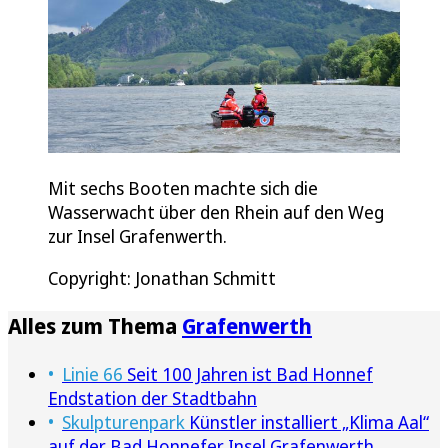
Mit sechs Booten machte sich die
Wasserwacht über den Rhein auf den Weg
zur Insel Grafenwerth.
Copyright: Jonathan Schmitt
Alles zum Thema
Grafenwerth
Linie 66
Seit 100 Jahren ist Bad Honnef
Endstation der Stadtbahn
Skulpturenpark
Künstler installiert „Klima Aal“
auf der Bad Honnefer Insel Grafenwerth