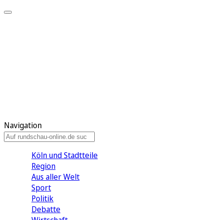
Meine KR
Meine Artikel
Meine Region
Meine Newsletter
Gewinnspiele
Mein Rundschau PLUS
Mein E-Paper
Navigation
Köln und Stadtteile
Region
Aus aller Welt
Sport
Politik
Debatte