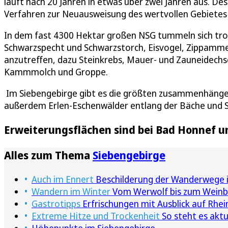
läuft nach 20 Jahren in etwas über zwei Jahren aus. Des
Verfahren zur Neuausweisung des wertvollen Gebietes 
In dem fast 4300 Hektar großen NSG tummeln sich tro
Schwarzspecht und Schwarzstorch, Eisvogel, Zippamme
anzutreffen, dazu Steinkrebs, Mauer- und Zauneidechs
Kammmolch und Groppe.
Im Siebengebirge gibt es die größten zusammenhänge
außerdem Erlen-Eschenwälder entlang der Bäche und S
Erweiterungsflächen sind bei Bad Honnef 
Alles zum Thema
Siebengebirge
Auch im Ennert
Beschilderung der Wanderwege i
Wandern im Winter
Vom Werwolf bis zum Weinbe
Gastrotipps
Erfrischungen mit Ausblick auf Rhei
Extreme Hitze und Trockenheit
So steht es akt