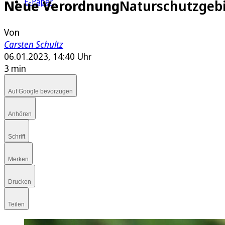
E-Paper
Neue Verordnung
Naturschutzgebi
Von
Carsten Schultz
06.01.2023, 14:40 Uhr
3 min
Auf Google bevorzugen
Anhören
Schrift
Merken
Drucken
Teilen