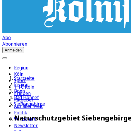
Abo
Abonnieren
Anmelden
Region
Köln
Startseite
Sport
Region
1. FC Köln
Bonn
Erleben
Bad Honnef
Ratgeber
Siebengebirge
Aus aller Welt
Politik
Naturschutzgebiet Siebengebirge
Wirtschaft
Newsletter