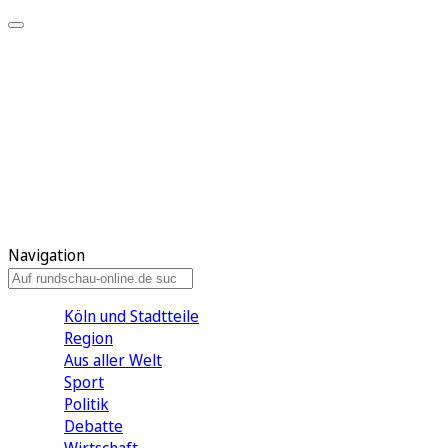
Meine KR
Meine Artikel
Meine Region
Meine Newsletter
Gewinnspiele
Mein Rundschau PLUS
Mein E-Paper
Navigation
Köln und Stadtteile
Region
Aus aller Welt
Sport
Politik
Debatte