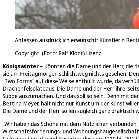
Anfassen ausdrücklich erwünscht: Künstlerin Bet
Copyright: (Foto: Ralf Klodt) Lizenz
Königswinter
– Könnten die Dame und der Herr, die da
sie am Freitagmorgen schlichtweg nichts gesehen. De
„Two Forms“ auf diese Weise enthüllt wurde, da verhül
Drachenfelsplateaus. Die Dame und der Herr ihrerseits
Suppe auszumachen. Und das soll so sein. Denn mit de
Bettina Meyer, hält nicht nur Kunst um der Kunst wil
Die Dame und der Herr sollen zugleich ganz praktisch wi
„Wir haben das Schöne mit dem Nützlichen verbunden“,
Wirtschaftsförderungs- und Wohnungsbaugesellschaft
Fälle gegeben, da sind Besucher des von 2010 bis 201