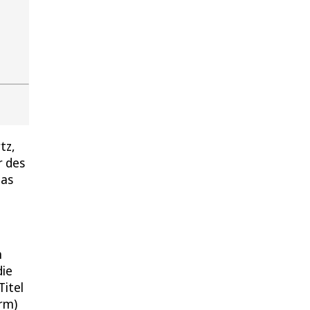
tz,
r des
ias
n
die
Titel
rm)