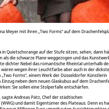
tina Meyer mit ihren „Two Forms“ auf dem Drachenfelspl
 in Quietschorange auf der Stufe sitzen, sehen, dann h
nn als die schwarze Plane weggezogen und das Kunstwer
lte dichter Nebel das romantische Rheintal unterhalb de
 wären wegen ihrer Leuchtfarbe aber auch in der dickst
n „Two Forms“, einem Werk der Düsseldorfer Künstlerin
len Einzug neben dem neuen Glaskubus auf dem Drachenfe
rken: Sie sollen eine Stolperfalle entschärfen.
 sagte Andreas Pätz, Chef der städtischen
 (WWG) und damit Eigentümer des Plateaus. Denn es ha
2 für neun Millionen Euro umgebauten Aussichtspunktes 