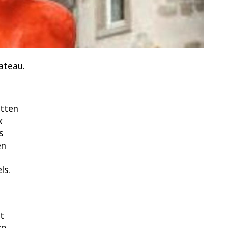
ateau.
ätten
k
s
en
ls.
t
so