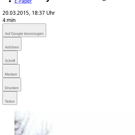
E-Paper
20.03.2015, 18:37 Uhr
4 min
Auf Google bevorzugen
Anhören
Schrift
Merken
Drucken
Teilen