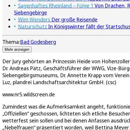
Sagenhaftes Rheinland – Folge 1
Von Drachen, R
Siebengebirge
Wim Wenders
Der große Reisende
Naturschutz
In Königswinter fällt der Startsch
Thema:
Bad Godesberg
Mehr anzeigen
Der Jury gehörten an Prinzessin Heide von Hohenzolle
Dr. Andreas Pätz, Geschäftsführer der WWG, Vize-Bürge
Siebengebirgsmuseums, Dr. Annette Krapp vom Verein 
Luz, plandrei Landschaftsarchitektur GmbH. (csc)
www.nr5.wildscreen.de
Zumindest was die Aufmerksamkeit angeht, funktionie
„Offiziellen“ geschossen, lichteten sich etliche Besuc
wetterfest sein sollen und bei denen Anfassen ausdrüc
„Nebelfrauen“ präsentiert worden, weil Bettina Meyer