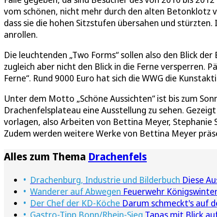
vom schönen, nicht mehr durch den alten Betonklotz ve
dass sie die hohen Sitzstufen übersahen und stürzten.
anrollen.
Die leuchtenden „Two Forms“ sollen also den Blick der 
zugleich aber nicht den Blick in die Ferne versperren.
Ferne“. Rund 9000 Euro hat sich die WWG die Kunstakti
Unter dem Motto „Schöne Aussichten“ ist bis zum Sonn
Drachenfelsplateau eine Ausstellung zu sehen. Gezeigt
vorlagen, also Arbeiten von Bettina Meyer, Stephanie 
Zudem werden weitere Werke von Bettina Meyer präse
Alles zum Thema
Drachenfels
Drachenburg, Industrie und Bilderbuch
Diese Au
Wanderer auf Abwegen
Feuerwehr Königswinter
Der Chef der KD-Köche
Darum schmeckt's auf d
Gastro-Tipp Bonn/Rhein-Sieg
Tapas mit Blick au