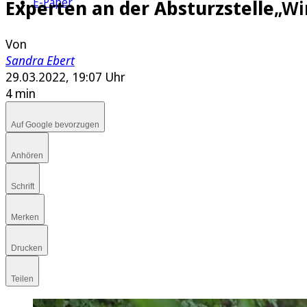
E-Paper
Experten an der Absturzstelle
„Wi
Von
Sandra Ebert
29.03.2022, 19:07 Uhr
4 min
Auf Google bevorzugen
Anhören
Schrift
Merken
Drucken
Teilen