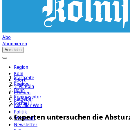
Abo
Abonnieren
Anmelden
Region
Köln
Startseite
Sport
Region
1. FC Köln
Bonn
Erleben
Königswinter
Ratgeber
Formel 1
Aus aller Welt
Politik
Experten untersuchen die Absturz
Wirtschaft
Newsletter