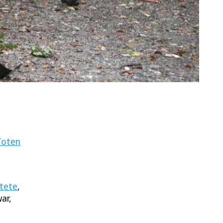
 Toten
rtete
,
ar,