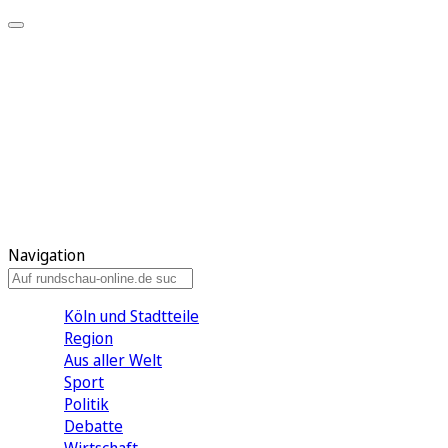
Meine KR
Meine Artikel
Meine Region
Meine Newsletter
Gewinnspiele
Mein Rundschau PLUS
Mein E-Paper
Navigation
Köln und Stadtteile
Region
Aus aller Welt
Sport
Politik
Debatte