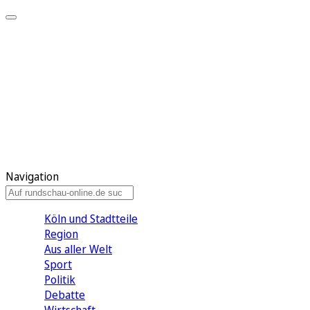
Meine KR
Meine Artikel
Meine Region
Meine Newsletter
Gewinnspiele
Mein Rundschau PLUS
Mein E-Paper
Navigation
Köln und Stadtteile
Region
Aus aller Welt
Sport
Politik
Debatte