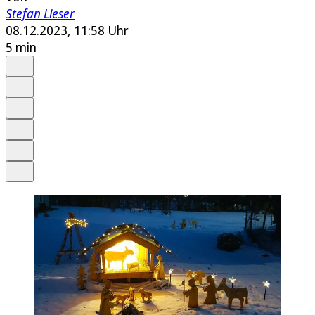
Stefan Lieser
08.12.2023, 11:58 Uhr
5 min
Auf Google bevorzugen
Anhören
Schrift
Merken
Drucken
Teilen