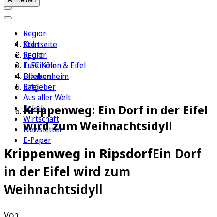
Anmelden
Region
Köln
Startseite
Sport
Region
1. FC Köln
Euskirchen & Eifel
Erleben
Blankenheim
Ratgeber
Eifel
Aus aller Welt
Krippenweg: Ein Dorf in der Eifel
Politik
Wirtschaft
wird zum Weihnachtsidyll
Newsletter
E-Paper
Krippenweg in Ripsdorf
Ein Dorf
in der Eifel wird zum
Weihnachtsidyll
Von