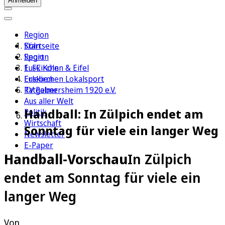
Anmelden
Region
Köln
Startseite
Sport
Region
1. FC Köln
Euskirchen & Eifel
Erleben
Euskirchen Lokalsport
Ratgeber
TV Palmersheim 1920 e.V.
Aus aller Welt
Handball: In Zülpich endet am
Politik
Wirtschaft
Sonntag für viele ein langer Weg
Newsletter
E-Paper
Handball-Vorschau
In Zülpich
endet am Sonntag für viele ein
langer Weg
Von