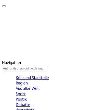
Meine KR
Meine Artikel
Meine Region
Meine Newsletter
Gewinnspiele
Mein Rundschau PLUS
Mein E-Paper
Navigation
Köln und Stadtteile
Region
Aus aller Welt
Sport
Politik
Debatte