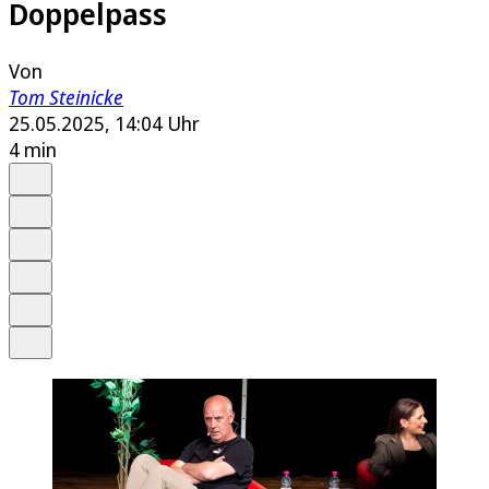
Doppelpass
Von
Tom Steinicke
25.05.2025, 14:04 Uhr
4 min
Auf Google bevorzugen
Anhören
Schrift
Merken
Drucken
Teilen