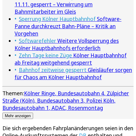
11.11. gesperrt – Verwirrung um
Bahnmitarbeiter im Gleis
Sperrung Kölner Hauptbahnhof
Software-
Panne durchkreuzt Bahn-Pläne – Kritik an
Vorgehen
Softwarefehler
Weitere Vollsperrung des
Kölner Hauptbahnhofs erforderlich
Zehn Tage keine Züge
Kölner Hauptbahnhof
ab Freitag weitgehend gesperrt
Bahnhof zeitweise gesperrt
Gleisläufer sorgen
für Chaos am Kölner Hauptbahnhof
Themen:
Kölner Ringe
Bundesautobahn 4
Zülpicher
Straße (Köln)
Bundesautobahn 3
Polizei Köln
Bundesautobahn 1
ADAC
Rosenmontag
Mehr anzeigen
Die sich ergebenden Fahrplanänderungen seien in den
Online-Auskunftssystemen der
DB
enthalten und