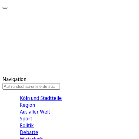
Meine KR
Meine Artikel
Meine Region
Meine Newsletter
Gewinnspiele
Mein Rundschau PLUS
Mein E-Paper
Navigation
Köln und Stadtteile
Region
Aus aller Welt
Sport
Politik
Debatte