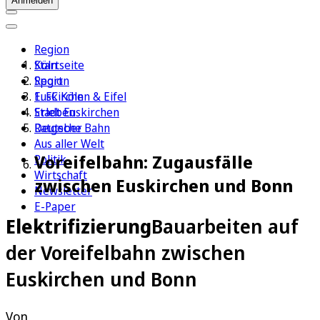
Anmelden
Region
Köln
Startseite
Sport
Region
1. FC Köln
Euskirchen & Eifel
Erleben
Stadt Euskirchen
Ratgeber
Deutsche Bahn
Aus aller Welt
Voreifelbahn: Zugausfälle
Politik
Wirtschaft
zwischen Euskirchen und Bonn
Newsletter
E-Paper
Elektrifizierung
Bauarbeiten auf
der Voreifelbahn zwischen
Euskirchen und Bonn
Von