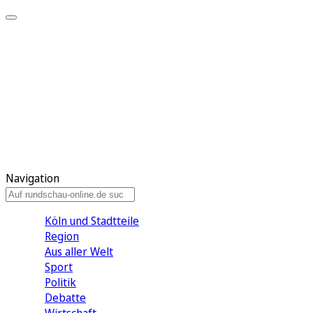
Meine KR
Meine Artikel
Meine Region
Meine Newsletter
Gewinnspiele
Mein Rundschau PLUS
Mein E-Paper
Navigation
Köln und Stadtteile
Region
Aus aller Welt
Sport
Politik
Debatte