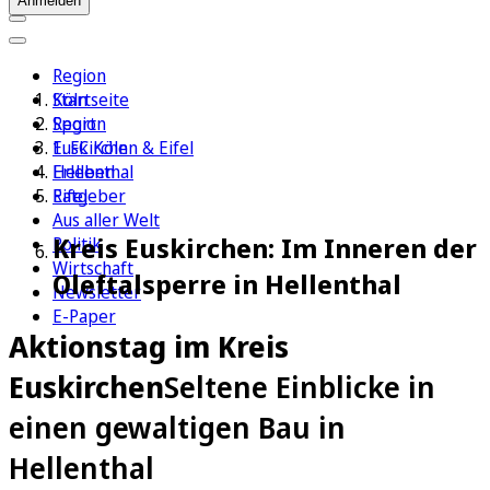
Anmelden
Region
Köln
Startseite
Sport
Region
1. FC Köln
Euskirchen & Eifel
Erleben
Hellenthal
Ratgeber
Eifel
Aus aller Welt
Kreis Euskirchen: Im Inneren der
Politik
Wirtschaft
Oleftalsperre in Hellenthal
Newsletter
E-Paper
Aktionstag im Kreis
Euskirchen
Seltene Einblicke in
einen gewaltigen Bau in
Hellenthal