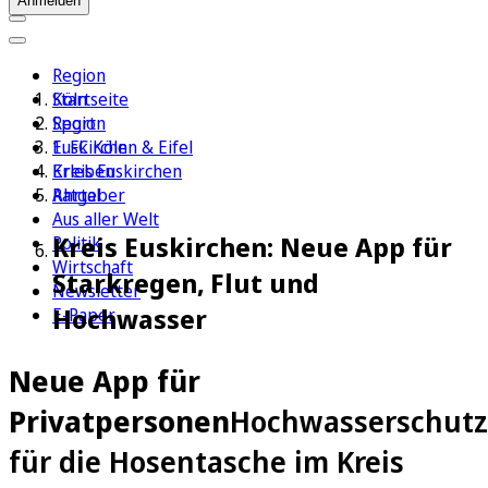
Anmelden
Region
Köln
Startseite
Sport
Region
1. FC Köln
Euskirchen & Eifel
Erleben
Kreis Euskirchen
Ratgeber
Ahrtal
Aus aller Welt
Kreis Euskirchen: Neue App für
Politik
Wirtschaft
Starkregen, Flut und
Newsletter
Hochwasser
E-Paper
Neue App für
Privatpersonen
Hochwasserschutz
für die Hosentasche im Kreis