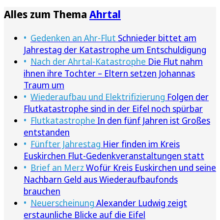
Alles zum Thema
Ahrtal
Gedenken an Ahr-Flut
Schnieder bittet am
Jahrestag der Katastrophe um Entschuldigung
Nach der Ahrtal-Katastrophe
Die Flut nahm
ihnen ihre Tochter – Eltern setzen Johannas
Traum um
Wiederaufbau und Elektrifizierung
Folgen der
Flutkatastrophe sind in der Eifel noch spürbar
Flutkatastrophe
In den fünf Jahren ist Großes
entstanden
Fünfter Jahrestag
Hier finden im Kreis
Euskirchen Flut-Gedenkveranstaltungen statt
Brief an Merz
Wofür Kreis Euskirchen und seine
Nachbarn Geld aus Wiederaufbaufonds
brauchen
Neuerscheinung
Alexander Ludwig zeigt
erstaunliche Blicke auf die Eifel