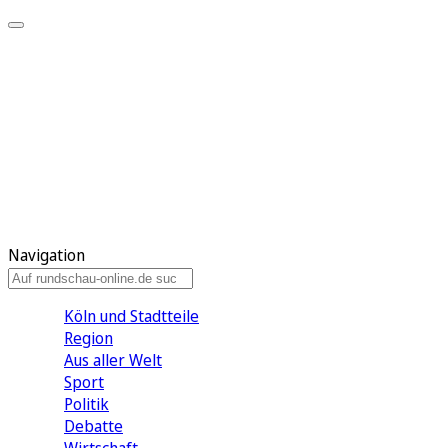
Meine KR
Meine Artikel
Meine Region
Meine Newsletter
Gewinnspiele
Mein Rundschau PLUS
Mein E-Paper
Navigation
Köln und Stadtteile
Region
Aus aller Welt
Sport
Politik
Debatte