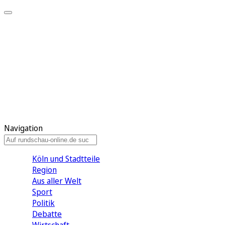
Meine KR
Meine Artikel
Meine Region
Meine Newsletter
Gewinnspiele
Mein Rundschau PLUS
Mein E-Paper
Navigation
Köln und Stadtteile
Region
Aus aller Welt
Sport
Politik
Debatte