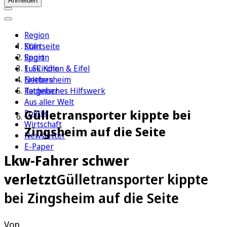
Anmelden
Region
Köln
Startseite
Sport
Region
1. FC Köln
Euskirchen & Eifel
Erleben
Nettersheim
Ratgeber
Technisches Hilfswerk
Aus aller Welt
Gülletransporter kippte bei
Politik
Wirtschaft
Zingsheim auf die Seite
Newsletter
E-Paper
Lkw-Fahrer schwer
verletzt
Gülletransporter kippte
bei Zingsheim auf die Seite
Von