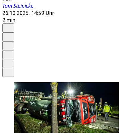
Tom Steinicke
26.10.2025, 14:59 Uhr
2 min
Auf Google bevorzugen
Anhören
Schrift
Merken
Drucken
Teilen