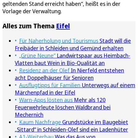
geltenden Stand erreicht haben“, heißt es in der
Vorlage der Verwaltung.
Alles zum Thema
Eifel
Für Naherholung und Tourismus
Stadt will die
Freibäder in Schleiden und Gemünd erhalten
„Grüne Neune“
Landwirtspaar aus Heimbach-
Vlatten baut Wein in Bio-Qualität an
Residenz an der Olef
In Nierfeld entstehen
acht Doppelhäuser für Senioren
Ausflugtipps für Familien
Unterwegs auf einem
Märchenpfad in der Eifel
Warn-Apps lösten aus
Mehr als 120
Feuerwehrleute löschen Waldbrand bei
Mechernich
Kaum Nachfrage
Grundstücke im Baugebiet
„Sittard“ in Schleiden-Olef sind ein Ladenhüter
A1-Weiterbau
Was das Aus von