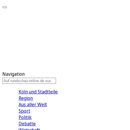
Meine KR
Meine Artikel
Meine Region
Meine Newsletter
Gewinnspiele
Mein Rundschau PLUS
Mein E-Paper
Navigation
Köln und Stadtteile
Region
Aus aller Welt
Sport
Politik
Debatte