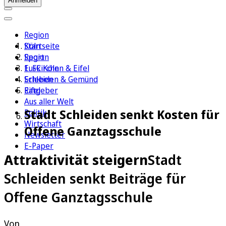
Anmelden
Region
Köln
Startseite
Sport
Region
1. FC Köln
Euskirchen & Eifel
Erleben
Schleiden & Gemünd
Ratgeber
Eifel
Aus aller Welt
Stadt Schleiden senkt Kosten für
Politik
Wirtschaft
Offene Ganztagsschule
Newsletter
E-Paper
Attraktivität steigern
Stadt
Schleiden senkt Beiträge für
Offene Ganztagsschule
Von