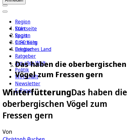
Anmelden
Region
Köln
Startseite
Sport
Region
1. FC Köln
Oberberg
Erleben
Bergisches Land
Ratgeber
Das haben die oberbergischen
Aus aller Welt
Politik
Vögel zum Fressen gern
Wirtschaft
Newsletter
Winterfütterung
Das haben die
E-Paper
oberbergischen Vögel zum
Fressen gern
Von
Christoph Buchen