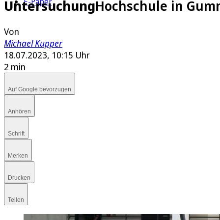
E-Paper
Untersuchung
Hochschule in Gum
Von
Michael Kupper
18.07.2023, 10:15 Uhr
2 min
Auf Google bevorzugen
Anhören
Schrift
Merken
Drucken
Teilen