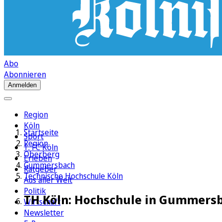
Abo
Abonnieren
Anmelden
Region
Köln
Startseite
Sport
Region
1. FC Köln
Oberberg
Erleben
Gummersbach
Ratgeber
Technische Hochschule Köln
Aus aller Welt
Politik
TH Köln: Hochschule in Gummers
Wirtschaft
Newsletter