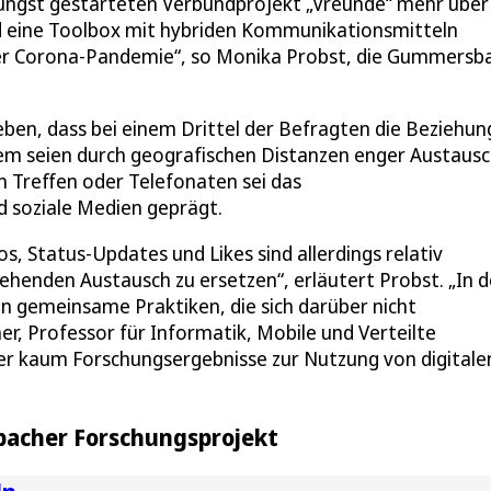
jüngst gestarteten Verbundprojekt „Vreunde“ mehr über
d eine Toolbox mit hybriden Kommunikationsmitteln
r der Corona-Pandemie“, so Monika Probst, die Gummersb
ben, dass bei einem Drittel der Befragten die Beziehu
dem seien durch geografischen Distanzen enger Austaus
 Treffen oder Telefonaten sei das
 soziale Medien geprägt.
, Status-Updates und Likes sind allerdings relativ
ehenden Austausch zu ersetzen“, erläutert Probst. „In d
 gemeinsame Praktiken, die sich darüber nicht
r, Professor für Informatik, Mobile und Verteilte
sher kaum Forschungsergebnisse zur Nutzung von digitale
acher Forschungsprojekt