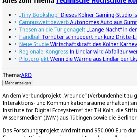
Alles zum Thema
Technische Hochschule Kö
„Tiny Bookshop“
Dieses Kölner Gaming-Studio is
Campuswettbewerb
Autonomes Auto aus Gumme
Thesen an die Tür genagelt
„Lange Nacht“ in der
Handball
Torhüter schnuppert nur kurz Dritte-L
Neue Studie
Wirtschaftskraft des Kölner Karneva
Regionale-Kongress
In Lindlar wird Abfall zur w
Pilotprojekt
Wenn die Wärme aus Lindlar per Lkw
Thema:
ARD
Mehr anzeigen
An dem Verbundprojekt „Vreunde“ (Verbundenheit zu gu
Interaktions- und Kommunikationsräume erhalten) sin
Institute for Digital Ecosystems“ der TH Köln, die Stift
Wissensmedien“ (IWM) aus Tübingen sowie die Berline
Das Forschungsprojekt wird mit rund 950.000 Euro dur