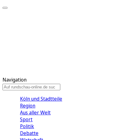
Meine KR
Meine Artikel
Meine Region
Meine Newsletter
Gewinnspiele
Mein Rundschau PLUS
Mein E-Paper
Navigation
Köln und Stadtteile
Region
Aus aller Welt
Sport
Politik
Debatte