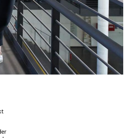
kt
der