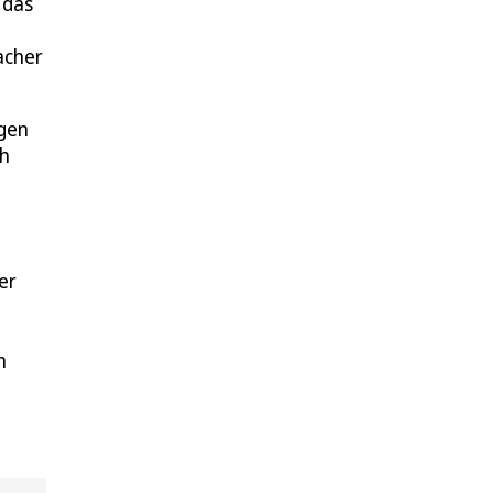
 das
acher
ngen
ch
er
n