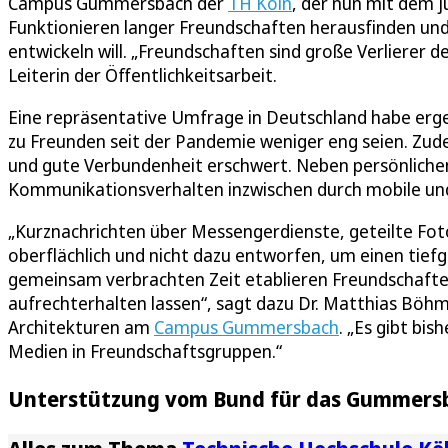
Campus Gummersbach der
TH Köln
, der nun mit dem 
Funktionieren langer Freundschaften herausfinden un
entwickeln will. „Freundschaften sind große Verliere
Leiterin der Öffentlichkeitsarbeit.
Eine repräsentative Umfrage in Deutschland habe erge
zu Freunden seit der Pandemie weniger eng seien. Zu
und gute Verbundenheit erschwert. Neben persönlichen
Kommunikationsverhalten inzwischen durch mobile und
„Kurznachrichten über Messengerdienste, geteilte Fotos
oberflächlich und nicht dazu entworfen, um einen tiefg
gemeinsam verbrachten Zeit etablieren Freundschaften
aufrechterhalten lassen“, sagt dazu Dr. Matthias Böhme
Architekturen am
Campus Gummersbach
. „Es gibt bi
Medien in Freundschaftsgruppen.“
Unterstützung vom Bund für das Gummersb