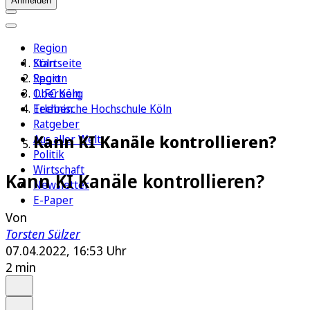
Anmelden
Region
Köln
Startseite
Sport
Region
1. FC Köln
Oberberg
Erleben
Technische Hochschule Köln
Ratgeber
Kann KI Kanäle kontrollieren?
Aus aller Welt
Politik
Wirtschaft
Kann KI Kanäle kontrollieren?
Newsletter
E-Paper
Von
Torsten Sülzer
07.04.2022, 16:53 Uhr
2 min
Auf Google bevorzugen
Anhören