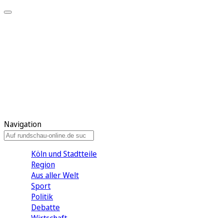
Meine KR
Meine Artikel
Meine Region
Meine Newsletter
Gewinnspiele
Mein Rundschau PLUS
Mein E-Paper
Navigation
Köln und Stadtteile
Region
Aus aller Welt
Sport
Politik
Debatte