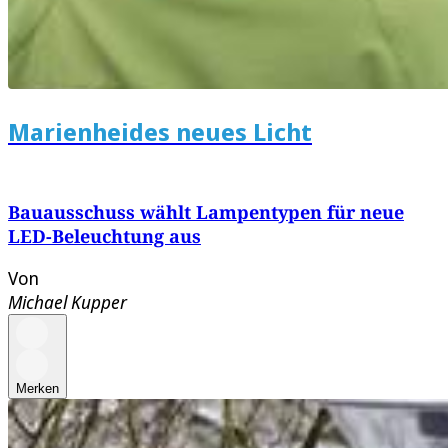
Marienheides neues Licht
Bauausschuss wählt Lampentypen für neue
LED-Beleuchtung aus
Von
Michael Kupper
Merken