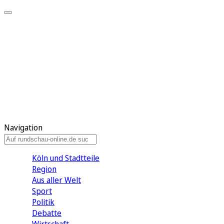
Meine KR
Meine Artikel
Meine Region
Meine Newsletter
Gewinnspiele
Mein Rundschau PLUS
Mein E-Paper
Navigation
Köln und Stadtteile
Region
Aus aller Welt
Sport
Politik
Debatte