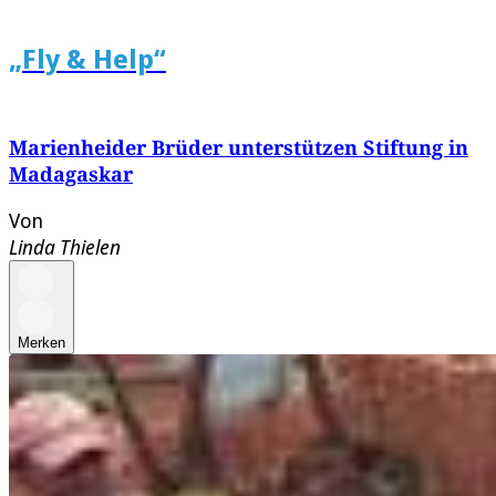
„Fly & Help“
Marienheider Brüder unterstützen Stiftung in
Madagaskar
Von
Linda Thielen
Merken