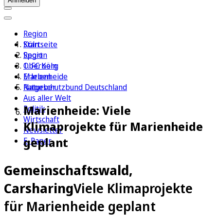
Anmelden
Region
Köln
Startseite
Sport
Region
1. FC Köln
Oberberg
Erleben
Marienheide
Ratgeber
Naturschutzbund Deutschland
Aus aller Welt
Marienheide: Viele
Politik
Wirtschaft
Klimaprojekte für Marienheide
Newsletter
geplant
E-Paper
Gemeinschaftswald,
Carsharing
Viele Klimaprojekte
für Marienheide geplant