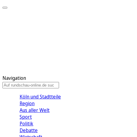
Meine KR
Meine Artikel
Meine Region
Meine Newsletter
Gewinnspiele
Mein Rundschau PLUS
Mein E-Paper
Navigation
Köln und Stadtteile
Region
Aus aller Welt
Sport
Politik
Debatte