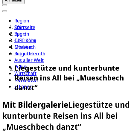
Anmelden
Region
Köln
Startseite
Sport
Region
1. FC Köln
Oberberg
Erleben
Morsbach
Ratgeber
Ruppichteroth
Aus aller Welt
Liegestütze und kunterbunte
Politik
Wirtschaft
Reisen ins All bei „Mueschbech
Newsletter
danzt“
E-Paper
Mit Bildergalerie
Liegestütze und
kunterbunte Reisen ins All bei
„Mueschbech danzt“