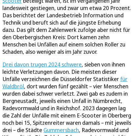
Scooter
beteiligt waren, ist im vergangenen Jahr
landesweit gestiegen, und zwar um etwa 20 Prozent.
Das berichtet der Landesbetrieb Information und
Technik und beruft sich auf die jüngste Erhebung
dazu. Das gilt dem Zahlenwerk zufolge aber nicht für
den Oberbergischen Kreis: Dort kamen zehn
Menschen bei Unfällen auf einem solchen Roller zu
Schaden, also weniger als im Jahr zuvor.
Drei davon trugen 2024 schwere
, sieben von ihnen
leichte Verletzungen davon. Die meisten dieser
Unfälle verzeichnen die Düsseldorfer Statistiker
für
Waldbröl
, dort wurden fünf gezählt – vier Menschen
wurden dabei schwer verletzt. Zwei gab es zudem in
Bergneustadt, jeweils einen Unfall in Nümbrecht,
Radevormwald und in Reichshof. 2023 dagegen lag
die Zahl der Unfälle mit einem E-Scooter in Oberberg
noch bei 15, Spitzenreiter waren damals – mit jeweils
drei – die Städte
Gummersbach
, Radevormwald und