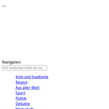
Meine KR
Meine Artikel
Meine Region
Meine Newsletter
Gewinnspiele
Mein Rundschau PLUS
Mein E-Paper
Navigation
Köln und Stadtteile
Region
Aus aller Welt
Sport
Politik
Debatte