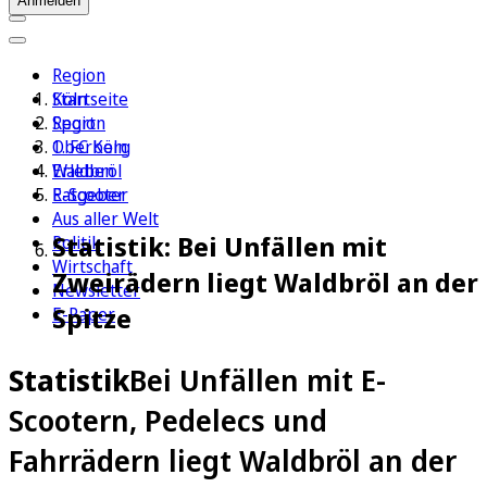
Anmelden
Region
Köln
Startseite
Sport
Region
1. FC Köln
Oberberg
Erleben
Waldbröl
Ratgeber
E-Scooter
Aus aller Welt
Statistik: Bei Unfällen mit
Politik
Wirtschaft
Zweirädern liegt Waldbröl an der
Newsletter
Spitze
E-Paper
Statistik
Bei Unfällen mit E-
Scootern, Pedelecs und
Fahrrädern liegt Waldbröl an der