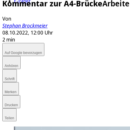
E-Paper
Kommentar zur A4-Brücke
Arbeit
Von
Stephan Brockmeier
08.10.2022, 12:00 Uhr
2 min
Auf Google bevorzugen
Anhören
Schrift
Merken
Drucken
Teilen