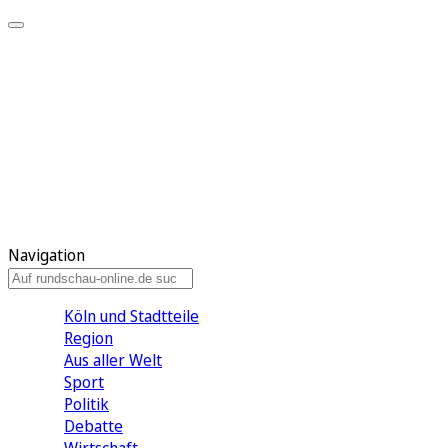
Meine KR
Meine Artikel
Meine Region
Meine Newsletter
Gewinnspiele
Mein Rundschau PLUS
Mein E-Paper
Navigation
Köln und Stadtteile
Region
Aus aller Welt
Sport
Politik
Debatte