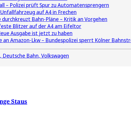
ll – Polizei prüft Spur zu Automatensprengern
 Unfallfahrzeug auf A4 in Frechen
durchkreuzt Bahn-Pläne – Kritik an Vorgehen
feste Blitzer auf der A4 am Eifeltor
eue Ausgabe ist jetzt zu haben
e an Amazon-Lkw – Bundespolizei sperrt Kölner Bahnst
Deutsche Bahn
Volkswagen
ange Staus