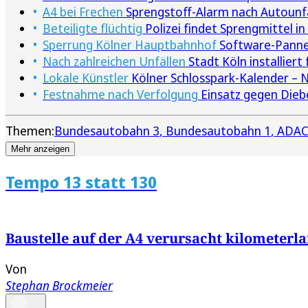
A4 bei Frechen
Sprengstoff-Alarm nach Autounfa
Beteiligte flüchtig
Polizei findet Sprengmittel in
Sperrung Kölner Hauptbahnhof
Software-Panne 
Nach zahlreichen Unfällen
Stadt Köln installiert 
Lokale Künstler
Kölner Schlosspark-Kalender – N
Festnahme nach Verfolgung
Einsatz gegen Dieb
Themen:
Bundesautobahn 3
Bundesautobahn 1
ADAC
Mehr anzeigen
Tempo 13 statt 130
Baustelle auf der A4 verursacht kilometerl
Von
Stephan Brockmeier