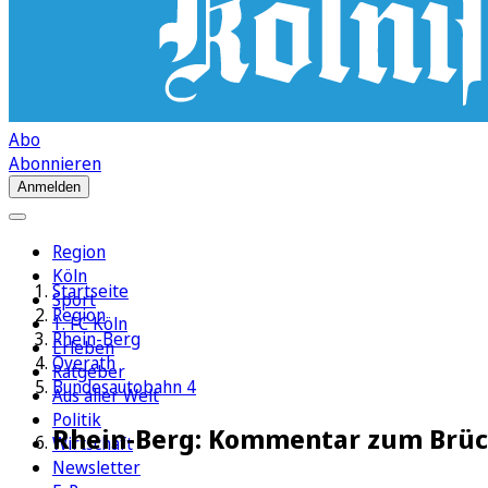
Abo
Abonnieren
Anmelden
Region
Köln
Startseite
Sport
Region
1. FC Köln
Rhein-Berg
Erleben
Overath
Ratgeber
Bundesautobahn 4
Aus aller Welt
Politik
Rhein-Berg: Kommentar zum Brüc
Wirtschaft
Newsletter