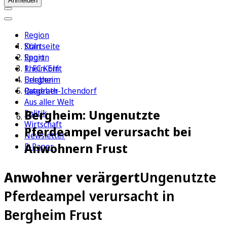
Anmelden
Region
Köln
Startseite
Sport
Region
1. FC Köln
Rhein-Erft
Erleben
Bergheim
Ratgeber
Quadrath-Ichendorf
Aus aller Welt
Bergheim: Ungenutzte
Politik
Wirtschaft
Pferdeampel verursacht bei
Newsletter
Anwohnern Frust
E-Paper
Anwohner verärgert
Ungenutzte
Pferdeampel verursacht in
Bergheim Frust