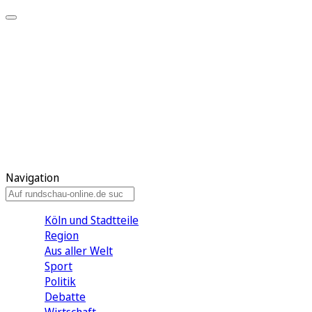
Meine KR
Meine Artikel
Meine Region
Meine Newsletter
Gewinnspiele
Mein Rundschau PLUS
Mein E-Paper
Navigation
Köln und Stadtteile
Region
Aus aller Welt
Sport
Politik
Debatte