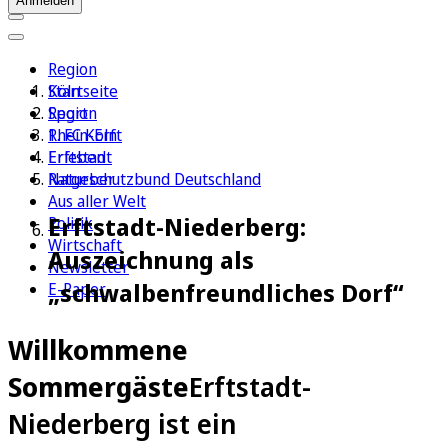
Anmelden
Region
Köln
Startseite
Sport
Region
1. FC Köln
Rhein-Erft
Erleben
Erftstadt
Ratgeber
Naturschutzbund Deutschland
Aus aller Welt
Erftstadt-Niederberg:
Politik
Wirtschaft
Auszeichnung als
Newsletter
„schwalbenfreundliches Dorf“
E-Paper
Willkommene
Sommergäste
Erftstadt-
Niederberg ist ein