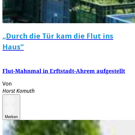
„Durch die Tür kam die Flut ins
Haus“
Flut-Mahnmal in Erftstadt-Ahrem aufgestellt
Von
Horst Komuth
Merken