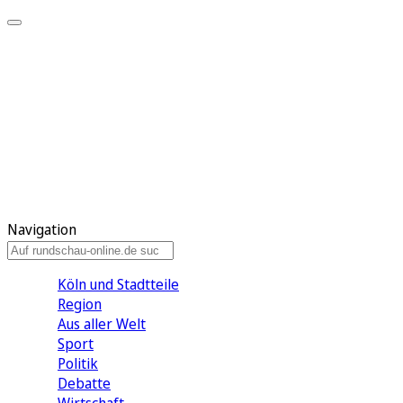
Meine KR
Meine Artikel
Meine Region
Meine Newsletter
Gewinnspiele
Mein Rundschau PLUS
Mein E-Paper
Navigation
Köln und Stadtteile
Region
Aus aller Welt
Sport
Politik
Debatte