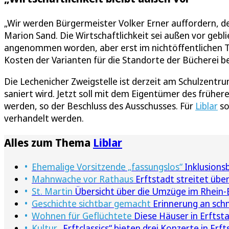
„Wir werden Bürgermeister Volker Erner auffordern, d
Marion Sand. Die Wirtschaftlichkeit sei außen vor gebl
angenommen worden, aber erst im nichtöffentlichen Te
Kosten der Varianten für die Standorte der Bücherei
Die Lechenicher Zweigstelle ist derzeit am Schulzent
saniert wird. Jetzt soll mit dem Eigentümer des früh
werden, so der Beschluss des Ausschusses. Für
Liblar
so
verhandelt werden.
Alles zum Thema
Liblar
Ehemalige Vorsitzende „fassungslos“
Inklusionsb
Mahnwache vor Rathaus
Erftstadt streitet übe
St. Martin
Übersicht über die Umzüge im Rhein-E
Geschichte sichtbar gemacht
Erinnerung an schm
Wohnen für Geflüchtete
Diese Häuser in Erftst
Kultur
„Erftclassics“ bieten drei Konzerte in Erft