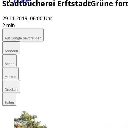
E-Paper
Stadtbücherei Erftstadt
Grüne for
29.11.2019, 06:00 Uhr
2 min
Auf Google bevorzugen
Anhören
Schrift
Merken
Drucken
Teilen