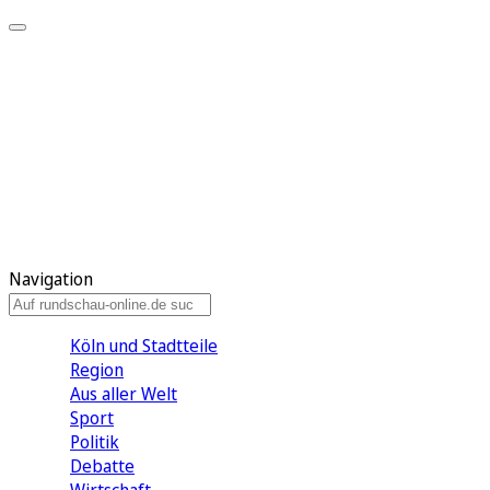
Meine KR
Meine Artikel
Meine Region
Meine Newsletter
Gewinnspiele
Mein Rundschau PLUS
Mein E-Paper
Navigation
Köln und Stadtteile
Region
Aus aller Welt
Sport
Politik
Debatte