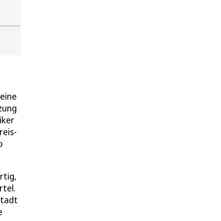
 eine
tzung
iker
reis-
o
rtig,
tel.
stadt
e