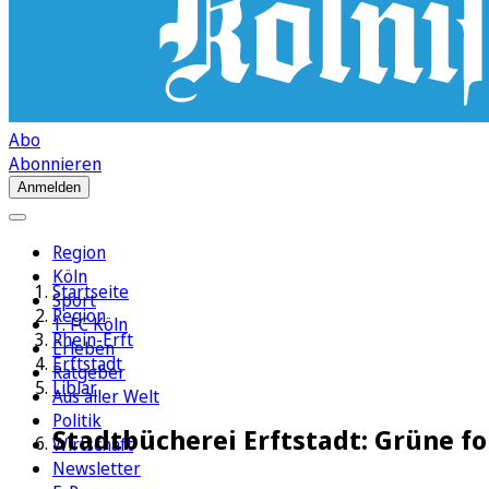
Abo
Abonnieren
Anmelden
Region
Köln
Startseite
Sport
Region
1. FC Köln
Rhein-Erft
Erleben
Erftstadt
Ratgeber
Liblar
Aus aller Welt
Politik
Stadtbücherei Erftstadt: Grüne 
Wirtschaft
Newsletter