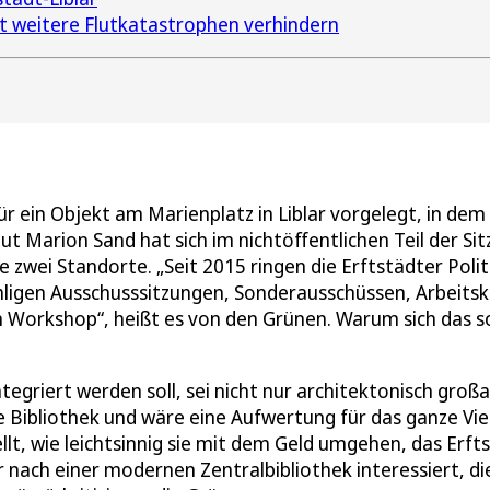
dt weitere Flutkatastrophen verhindern
ür ein Objekt am Marienplatz in Liblar vorgelegt, in dem
t Marion Sand hat sich im nichtöffentlichen Teil der Si
 zwei Standorte. „Seit 2015 ringen die Erftstädter Polit
hligen Ausschusssitzungen, Sonderausschüssen, Arbeitsk
n Workshop“, heißt es von den Grünen. Warum sich das s
egriert werden soll, sei nicht nur architektonisch großa
 Bibliothek und wäre eine Aufwertung für das ganze Vier
t, wie leichtsinnig sie mit dem Geld umgehen, das Erft
r nach einer modernen Zentralbibliothek interessiert, di