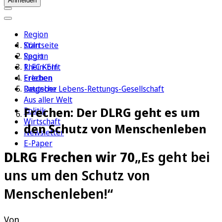
Anmelden
Region
Köln
Startseite
Sport
Region
1. FC Köln
Rhein-Erft
Erleben
Frechen
Ratgeber
Deutsche Lebens-Rettungs-Gesellschaft
Aus aller Welt
Frechen: Der DLRG geht es um
Politik
Wirtschaft
den Schutz von Menschenleben
Newsletter
E-Paper
DLRG Frechen wir 70
„Es geht bei
uns um den Schutz von
Menschenleben!“
Von