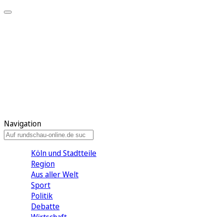
Meine KR
Meine Artikel
Meine Region
Meine Newsletter
Gewinnspiele
Mein Rundschau PLUS
Mein E-Paper
Navigation
Köln und Stadtteile
Region
Aus aller Welt
Sport
Politik
Debatte