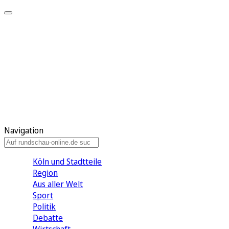
Meine KR
Meine Artikel
Meine Region
Meine Newsletter
Gewinnspiele
Mein Rundschau PLUS
Mein E-Paper
Navigation
Köln und Stadtteile
Region
Aus aller Welt
Sport
Politik
Debatte