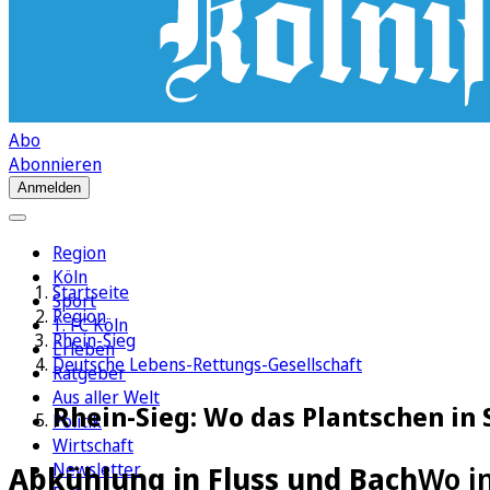
Abo
Abonnieren
Anmelden
Region
Köln
Startseite
Sport
Region
1. FC Köln
Rhein-Sieg
Erleben
Deutsche Lebens-Rettungs-Gesellschaft
Ratgeber
Aus aller Welt
Rhein-Sieg: Wo das Plantschen in 
Politik
Wirtschaft
Newsletter
Abkühlung in Fluss und Bach
Wo in