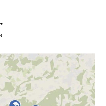
en
te