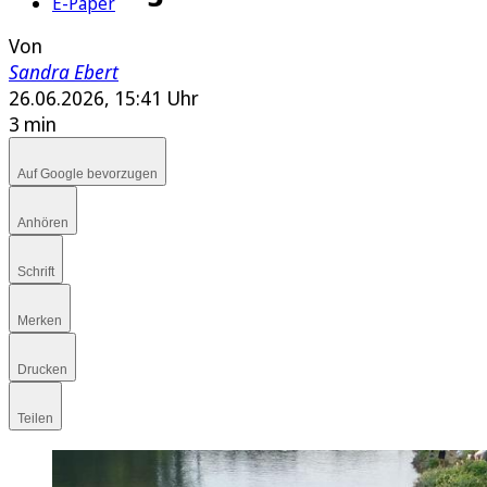
E-Paper
Von
Sandra Ebert
26.06.2026, 15:41 Uhr
3 min
Auf Google bevorzugen
Anhören
Schrift
Merken
Drucken
Teilen