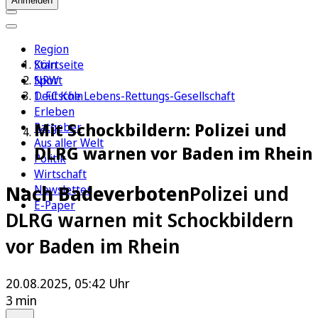
Anmelden
Region
Köln
Startseite
Sport
NRW
1. FC Köln
Deutsche Lebens-Rettungs-Gesellschaft
Erleben
Mit Schockbildern: Polizei und
Ratgeber
Aus aller Welt
DLRG warnen vor Baden im Rhein
Politik
Wirtschaft
Nach Badeverboten
Polizei und
Newsletter
E-Paper
DLRG warnen mit Schockbildern
vor Baden im Rhein
20.08.2025, 05:42 Uhr
3 min
Auf Google bevorzugen