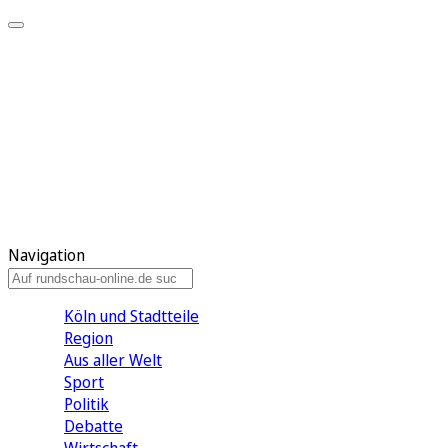
Meine KR
Meine Artikel
Meine Region
Meine Newsletter
Gewinnspiele
Mein Rundschau PLUS
Mein E-Paper
Navigation
Köln und Stadtteile
Region
Aus aller Welt
Sport
Politik
Debatte